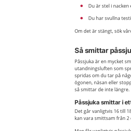
Du är stel i nacken 
Du har svullna testi
Om det är stängt, sök vå
Så smittar påssj
Påssjuka är en mycket sm
utandningsluften som spr
spridas om du tar på någ
ögonen, näsan eller stopp
så smittar de inte längre.
Påssjuka smittar i e
Det går vanligtvis 16 till 1
kan vara smittsam från 2 d