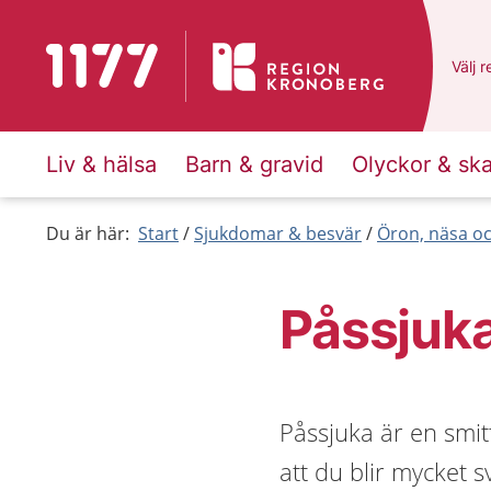
Till startsidan för 1177
Du ha
Välj
e
r
Liv & hälsa
Barn & gravid
Olyckor & sk
Du är här:
Start
Sjukdomar & besvär
Öron, näsa oc
Påssjuk
Påssjuka är en smit
att du blir mycket 