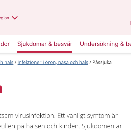
r valt region
n annan
egion
Kronoberg
.
ador
Sjukdomar & besvär
Undersökning & b
h hals
Infektioner i öron, näsa och hals
Påssjuka
a
tsam virusinfektion. Ett vanligt symtom är
svullen på halsen och kinden. Sjukdomen är