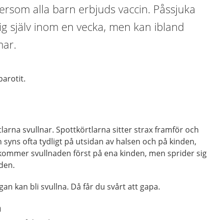
ftersom alla barn erbjuds vaccin. Påssjuka
ig själv inom en vecka, men kan ibland
mar.
parotit.
larna svullnar. Spottkörtlarna sitter strax framför och
syns ofta tydligt på utsidan av halsen och på kinden,
 kommer svullnaden först på ena kinden, men sprider sig
nden.
an kan bli svullna. Då får du svårt att gapa.
m