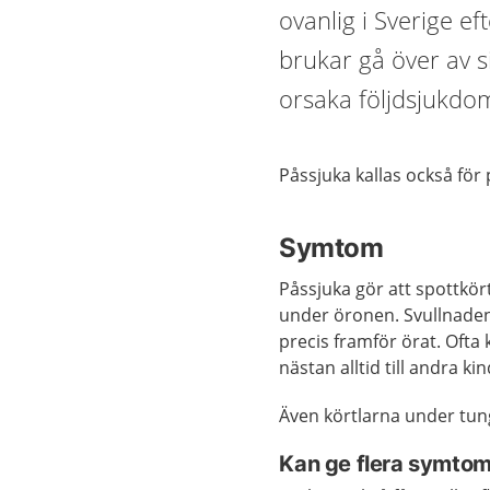
ovanlig i Sverige e
brukar gå över av s
orsaka följdsjukdo
Påssjuka kallas också för 
Symtom
Påssjuka gör att spottkört
under öronen. Svullnaden 
precis framför örat. Ofta
nästan alltid till andra ki
Även körtlarna under tung
Kan ge flera symto