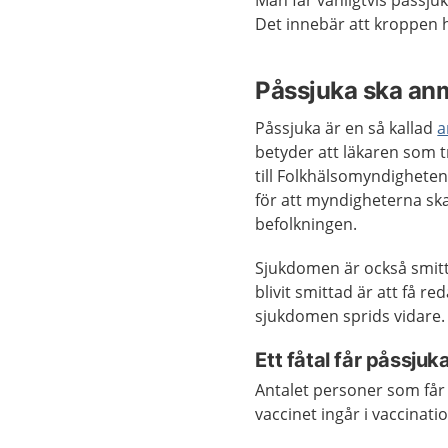
Man får vanligtvis påssjuka
Det innebär att kroppen h
Påssjuka ska an
Påssjuka är en så kallad
a
betyder att läkaren som 
till Folkhälsomyndighete
för att myndigheterna ska
befolkningen.
Sjukdomen är också smitt
blivit smittad är att få r
sjukdomen sprids vidare.
Ett fåtal får påssjuka
Antalet personer som får 
vaccinet ingår i vaccina