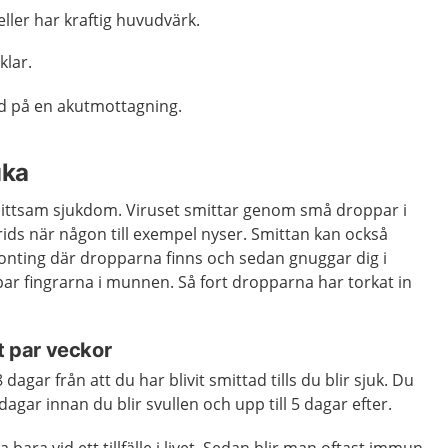
eller har kraftig huvudvärk.
klar.
rd på en akutmottagning.
uka
ittsam sjukdom. Viruset smittar genom små droppar i
ids när någon till exempel nyser. Smittan kan också
onting där dropparna finns och sedan gnuggar dig i
ar fingrarna i munnen. Så fort dropparna har torkat in
tt par veckor
8 dagar från att du har blivit smittad tills du blir sjuk. Du
agar innan du blir svullen och upp till 5 dagar efter.