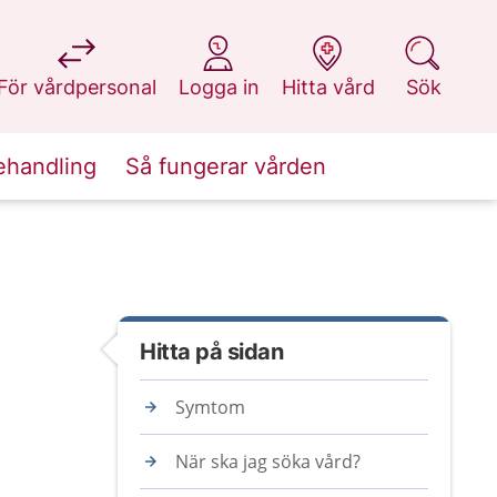
på 1177.se
på 1177.se
på 1177.se
på 1177.se
För vårdpersonal
Logga in
Hitta vård
Sök
ehandling
Så fungerar vården
Hitta på sidan
Symtom
När ska jag söka vård?