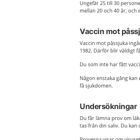
Ungefär 25 till 30 persone
mellan 20 och 40 år, och 
Vaccin mot påss
Vaccin mot påssjuka ingå
1982. Därför blir väldigt f
Du som inte har fått vacc
Någon enstaka gång kan e
få sjukdomen.
Undersökningar
Du får lämna prov om läka
tas från din saliv. Du ka
Proverna visar om viruset