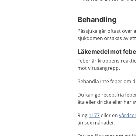
Behandling
Påssjuka går oftast över a
sjukdomen orsakas av ett v
Läkemedel mot febe
Feber är kroppens reaktio
mot virusangrepp.
Behandla inte feber om du
Du kan ge receptfria febe
äta eller dricka eller har 
Ring
1177
eller en
vårdcen
än sex månader.