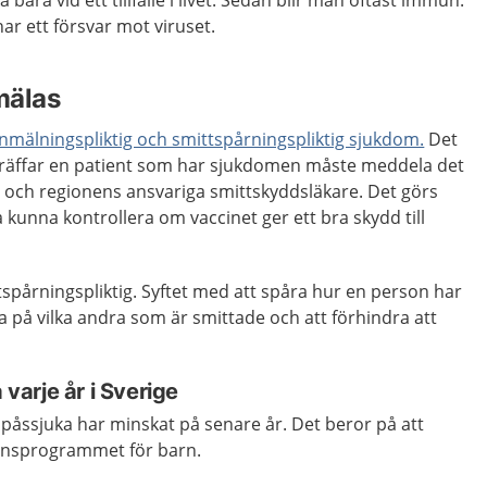
 bara vid ett tillfälle i livet. Sedan blir man oftast immun.
ar ett försvar mot viruset.
mälas
nmälningspliktig och smittspårningspliktig sjukdom.
Det
träffar en patient som har sjukdomen måste meddela det
n och regionens ansvariga smittskyddsläkare. Det görs
 kunna kontrollera om vaccinet ger ett bra skydd till
spårningspliktig. Syftet med att spåra hur en person har
eda på vilka andra som är smittade och att förhindra att
 varje år i Sverige
påssjuka har minskat på senare år. Det beror på att
tionsprogrammet för barn.