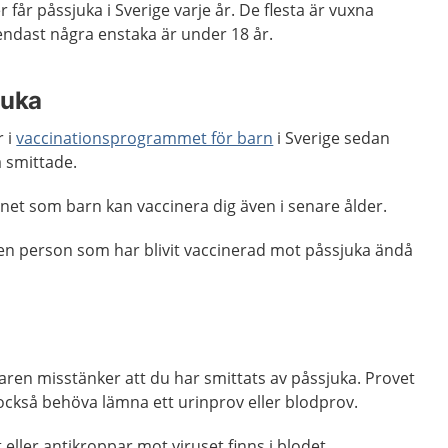
r får påssjuka i Sverige varje år. De flesta är vuxna
endast några enstaka är under 18 år.
juka
r i
vaccinationsprogrammet för barn
i Sverige sedan
å smittade.
inet som barn kan vaccinera dig även i senare ålder.
n person som har blivit vaccinerad mot påssjuka ändå
ren misstänker att du har smittats av påssjuka. Provet
n också behöva lämna ett urinprov eller blodprov.
 eller antikroppar mot viruset finns i blodet.