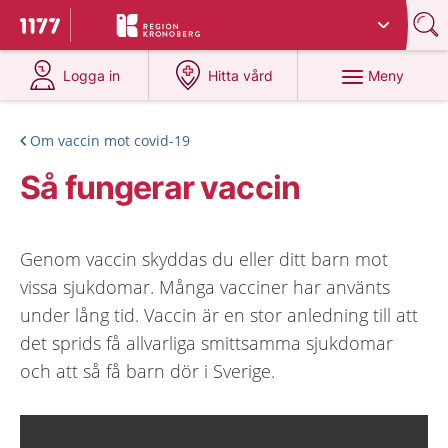
Du har valt region
Kronoberg
.
Till startsidan för 1177
på 1177.se
på 1177.se
Meny
Logga in
Hitta vård
Om vaccin mot covid-19
Så fungerar vaccin
Genom vaccin skyddas du eller ditt barn mot
vissa sjukdomar. Många vacciner har använts
under lång tid. Vaccin är en stor anledning till att
det sprids få allvarliga smittsamma sjukdomar
och att så få barn dör i Sverige.