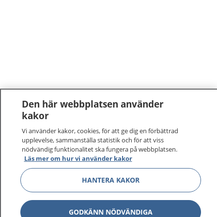
Den här webbplatsen använder
kakor
Vi använder kakor, cookies, för att ge dig en förbättrad
upplevelse, sammanställa statistik och för att viss
nödvändig funktionalitet ska fungera på webbplatsen.
Läs mer om hur vi använder kakor
1177
–
tryggt om din hälsa och vård
HANTERA KAKOR
På 1177.se får du råd om hälsa och information om
sjukdomar och vilka mottagningar du kan kontakta.
Logga in för att läsa din journal och göra dina
GODKÄNN NÖDVÄNDIGA