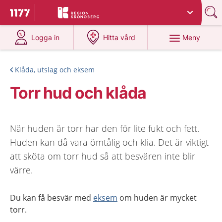
Du har valt region
Kronoberg
.
Till startsidan för 1177
på 1177.se
på 1177.se
Meny
Logga in
Hitta vård
Klåda, utslag och eksem
Torr hud och klåda
När huden är torr har den för lite fukt och fett.
Huden kan då vara ömtålig och klia. Det är viktigt
att sköta om torr hud så att besvären inte blir
värre.
Du kan få besvär med
eksem
om huden är mycket
torr.