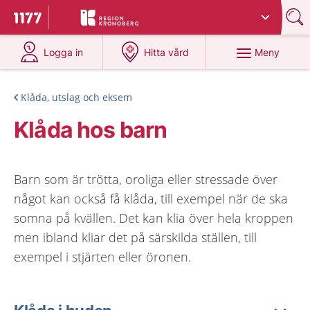
Du har valt region
Kronoberg
.
Till startsidan för 1177
på 1177.se
på 1177.se
Meny
Logga in
Hitta vård
Klåda, utslag och eksem
Klåda hos barn
Barn som är trötta, oroliga eller stressade över
något kan också få klåda, till exempel när de ska
somna på kvällen. Det kan klia över hela kroppen
men ibland kliar det på särskilda ställen, till
exempel i stjärten eller öronen.