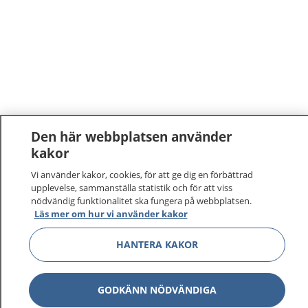
Den här webbplatsen använder
kakor
Vi använder kakor, cookies, för att ge dig en förbättrad
upplevelse, sammanställa statistik och för att viss
nödvändig funktionalitet ska fungera på webbplatsen.
Läs mer om hur vi använder kakor
1177
–
tryggt om din hälsa och vård
HANTERA KAKOR
På 1177.se får du råd om hälsa och information om
sjukdomar och vilka mottagningar du kan kontakta.
GODKÄNN NÖDVÄNDIGA
Logga in för att läsa din journal och göra dina