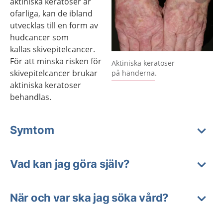
aktiniska keratoser är
ofarliga, kan de ibland
utvecklas till en form av
hudcancer som
kallas skivepitelcancer.
Förstora bilden
För att minska risken för
Aktiniska keratoser
skivepitelcancer brukar
på händerna.
aktiniska keratoser
behandlas.
Symtom
Vad kan jag göra själv?
När och var ska jag söka vård?