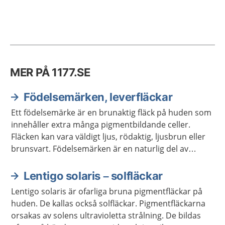
MER PÅ 1177.SE
Födelsemärken, leverfläckar
Ett födelsemärke är en brunaktig fläck på huden som
innehåller extra många pigmentbildande celler.
Fläcken kan vara väldigt ljus, rödaktig, ljusbrun eller
brunsvart. Födelsemärken är en naturlig del av
huden och de flesta ger inga besvär. Men det är
viktigt att hålla koll på om de förändras.
Lentigo solaris – solfläckar
Lentigo solaris är ofarliga bruna pigmentfläckar på
huden. De kallas också solfläckar. Pigmentfläckarna
orsakas av solens ultravioletta strålning. De bildas