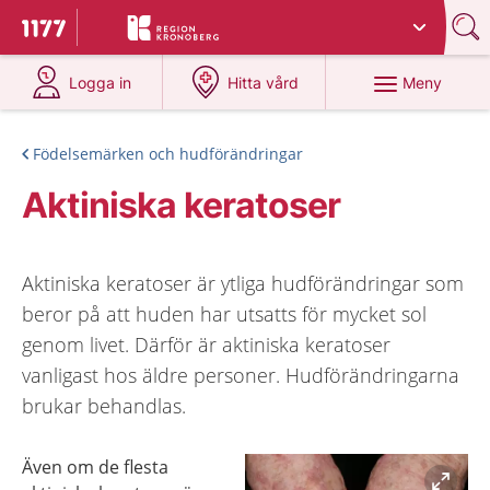
Du har valt region
Kronoberg
.
Till startsidan för 1177
på 1177.se
på 1177.se
Meny
Logga in
Hitta vård
Födelsemärken och hudförändringar
Aktiniska keratoser
Aktiniska keratoser är ytliga hudförändringar som
beror på att huden har utsatts för mycket sol
genom livet. Därför är aktiniska keratoser
vanligast hos äldre personer. Hudförändringarna
brukar behandlas.
Även om de flesta