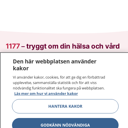
1177
–
tryggt om din hälsa och vård
På 1177.se får du råd om hälsa och information om
Den här webbplatsen använder
sjukdomar och vilka mottagningar du kan kontakta.
kakor
Logga in för att läsa din journal och göra dina
Vi använder kakor, cookies, för att ge dig en förbättrad
vårdärenden. Ring telefonnummer 1177 för
upplevelse, sammanställa statistik och för att viss
sjukvårdsrådgivning dygnet runt.
nödvändig funktionalitet ska fungera på webbplatsen.
Läs mer om hur vi använder kakor
1177 ger dig råd när du vill må bättre.
HANTERA KAKOR
GODKÄNN NÖDVÄNDIGA