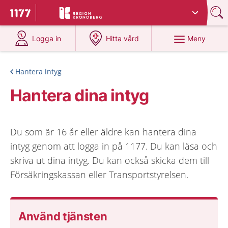
Du har valt region
Kronoberg
.
Till startsidan för 1177
på 1177.se
på 1177.se
Meny
Logga in
Hitta vård
Hantera intyg
Hantera dina intyg
Du som är 16 år eller äldre kan hantera dina
intyg genom att logga in på 1177. Du kan läsa och
skriva ut dina intyg. Du kan också skicka dem till
Försäkringskassan eller Transportstyrelsen.
Använd tjänsten