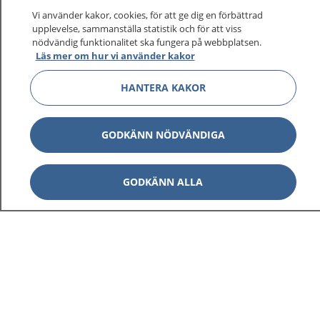
Vi använder kakor, cookies, för att ge dig en förbättrad
upplevelse, sammanställa statistik och för att viss
nödvändig funktionalitet ska fungera på webbplatsen.
Visa inn
Läs mer om hur vi använder kakor
1177 på flera språk
HANTERA KAKOR
Visa inn
Om 1177
Visa inn
GODKÄNN NÖDVÄNDIGA
Kontakt
GODKÄNN ALLA
Behandling av personuppgifter
Hantering av kakor
Inställningar för kakor
1177 – en tjänst från
Inera.