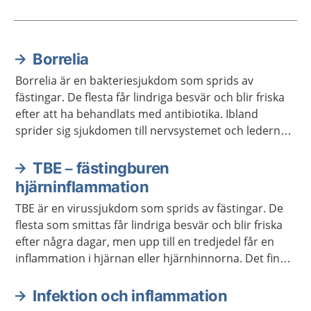
Borrelia
Aktuella artiklar
Borrelia är en bakteriesjukdom som sprids av
fästingar. De flesta får lindriga besvär och blir friska
efter att ha behandlats med antibiotika. Ibland
sprider sig sjukdomen till nervsystemet och lederna,
och då kan det ta längre tid att bli frisk.
TBE – fästingburen
hjärninflammation
TBE är en virussjukdom som sprids av fästingar. De
flesta som smittas får lindriga besvär och blir friska
efter några dagar, men upp till en tredjedel får en
inflammation i hjärnan eller hjärnhinnorna. Det finns
vaccin mot TBE.
Infektion och inflammation