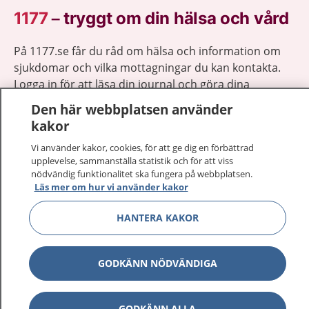
1177
–
tryggt om din hälsa och vård
På 1177.se får du råd om hälsa och information om
sjukdomar och vilka mottagningar du kan kontakta.
Logga in för att läsa din journal och göra dina
vårdärenden. Ring telefonnummer 1177 för
Den här webbplatsen använder
sjukvårdsrådgivning dygnet runt.
kakor
1177 ger dig råd när du vill må bättre.
Vi använder kakor, cookies, för att ge dig en förbättrad
upplevelse, sammanställa statistik och för att viss
nödvändig funktionalitet ska fungera på webbplatsen.
Läs mer om hur vi använder kakor
HANTERA KAKOR
Visa inn
1177 på flera språk
Visa inn
GODKÄNN NÖDVÄNDIGA
Om 1177
Visa inn
Kontakt
GODKÄNN ALLA