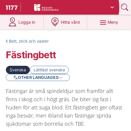
Du har valt region
Kronoberg
.
Till startsidan för 1177
på 1177.se
på 1177.se
Meny
Logga in
Hitta vård
Bett, stick och växter
Fästingbett
Svenska
Lättläst svenska
OTHER LANGUAGES
Fästingar är små spindeldjur som framför allt
finns i skog och i högt gräs. De biter sig fast i
huden för att suga blod. Ett fästingbett ger oftast
inga besvär, men ibland kan fästingar sprida
sjukdomar som borrelia och TBE.