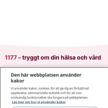
1177
–
tryggt om din hälsa och vård
På 1177.se får du råd om hälsa och information om
Den här webbplatsen använder
sjukdomar och vilka mottagningar du kan kontakta.
kakor
Logga in för att läsa din journal och göra dina
vårdärenden. Ring telefonnummer 1177 för
Vi använder kakor, cookies, för att ge dig en förbättrad
sjukvårdsrådgivning dygnet runt.
upplevelse, sammanställa statistik och för att viss
nödvändig funktionalitet ska fungera på webbplatsen.
1177 ger dig råd när du vill må bättre.
Läs mer om hur vi använder kakor