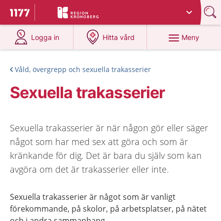
Du har valt region
Kronoberg
.
Till startsidan för 1177
på 1177.se
på 1177.se
Meny
Logga in
Hitta vård
Våld, övergrepp och sexuella trakasserier
Sexuella trakasserier
Sexuella trakasserier är när någon gör eller säger
något som har med sex att göra och som är
kränkande för dig. Det är bara du själv som kan
avgöra om det är trakasserier eller inte.
Sexuella trakasserier är något som är vanligt
förekommande, på skolor, på arbetsplatser, på nätet
och i andra sammanhang.