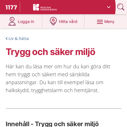
Du har valt region
Kronoberg
.
Till startsidan för 1177
på 1177.se
på 1177.se
Meny
Logga in
Hitta vård
Liv & hälsa
Trygg och säker miljö
Här kan du läsa mer om hur du kan göra ditt
hem tryggt och säkert med särskilda
anpassningar. Du kan till exempel läsa om
halkskydd, trygghetslarm och hemtjänst.
Innehåll - Trygg och säker miljö