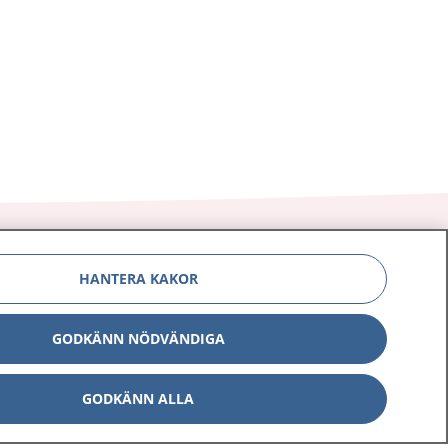
HANTERA KAKOR
Om 1177
Kontakt
GODKÄNN NÖDVÄNDIGA
E-tjänster
Press
GODKÄNN ALLA
Aktuellt
Digital tillgänglighet