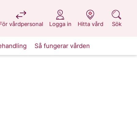
på 1177.se
på 1177.se
på 1177.se
på 1177.se
För vårdpersonal
Logga in
Hitta vård
Sök
ehandling
Så fungerar vården