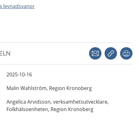
na levnadsvanor
Dela via mejl
Kopiera län
Skr
KELN
2025-10-16
Malin
Wahlström,
Region Kronoberg
Angelica
Arvidsson,
verksamhetsutvecklare,
Folkhälsoenheten, Region Kronoberg