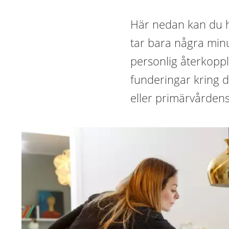
Här nedan kan du h
tar bara några minu
personlig återkopp
funderingar kring d
eller primärvården