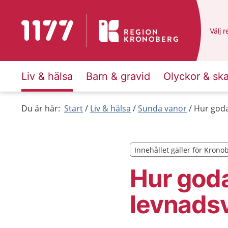
Till startsidan för 1177
Du ha
Välj
e
r
Liv & hälsa
Barn & gravid
Olyckor & sk
Du är här:
Start
Liv & hälsa
Sunda vanor
Hur goda
Innehållet gäller för Krono
Innehållet gäller för Krono
Hur goda
levnads