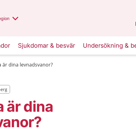
r valt region
n annan
egion
Kronoberg
.
ador
Sjukdomar & besvär
Undersökning & b
 är dina levnadsvanor?
berg
berg
 är dina
vanor?