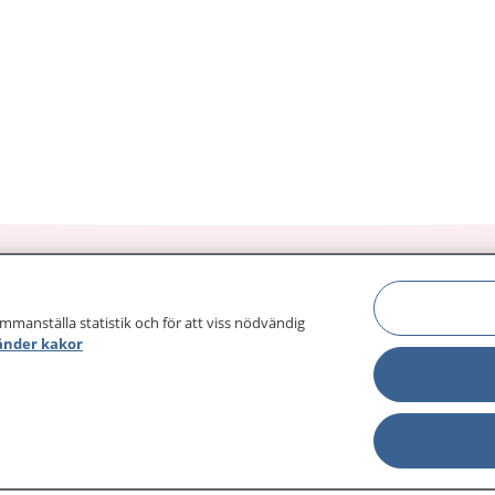
ammanställa statistik och för att viss nödvändig
änder kakor
sjukdomar och
Other languages
sa din journal
Lättläst svenska
 för