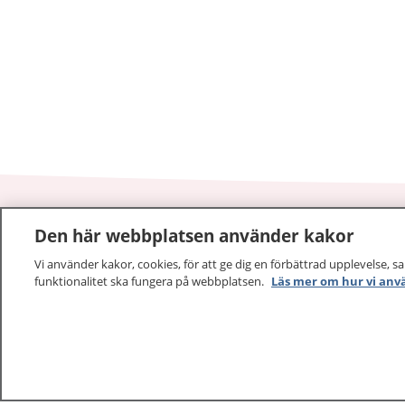
Den här webbplatsen använder kakor
1177
–
tryggt om din hälsa och vård
Vi använder kakor, cookies, för att ge dig en förbättrad upplevelse, s
funktionalitet ska fungera på webbplatsen.
Läs mer om hur vi anv
På 1177.se får du råd om hälsa och information om 
vilka mottagningar du kan kontakta. Logga in för att lä
och göra dina vårdärenden. Ring telefonnummer 1177
sjukvårdsrådgivning dygnet runt.
1177 ger dig råd när du vill må bättre.