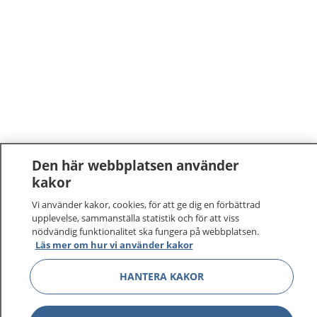
Den här webbplatsen använder
kakor
1177
–
tryggt om din hälsa och vård
Vi använder kakor, cookies, för att ge dig en förbättrad
upplevelse, sammanställa statistik och för att viss
På 1177.se får du råd om hälsa och information om
nödvändig funktionalitet ska fungera på webbplatsen.
sjukdomar och vilka mottagningar du kan kontakta.
Läs mer om hur vi använder kakor
Logga in för att läsa din journal och göra dina
vårdärenden. Ring telefonnummer 1177 för
HANTERA KAKOR
sjukvårdsrådgivning dygnet runt.
1177 ger dig råd när du vill må bättre.