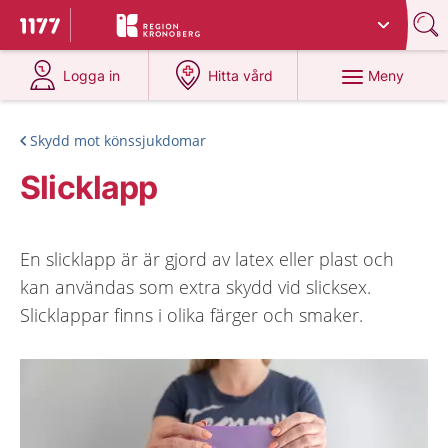
Du har valt region
Kronoberg
.
Till startsidan för 1177
på 1177.se
på 1177.se
Meny
Logga in
Hitta vård
Skydd mot könssjukdomar
Slicklapp
En slicklapp är är gjord av latex eller plast och
kan användas som extra skydd vid slicksex.
Slicklappar finns i olika färger och smaker.