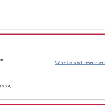
or.
Större karta och reseplaner
en 9 A,