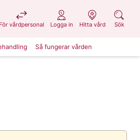
på 1177.se
på 1177.se
på 1177.se
på 1177.se
För vårdpersonal
Logga in
Hitta vård
Sök
ehandling
Så fungerar vården