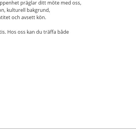
h öppenhet präglar ditt möte med oss,
on, kulturell bakgrund,
ntitet och avsett kön.
atis. Hos oss kan du träffa både