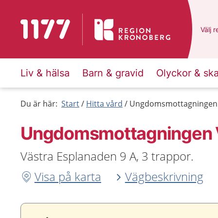
Till startsidan för 1177
Du ha
Välj
e
r
Liv & hälsa
Barn & gravid
Olyckor & sk
Du är här:
Start
Hitta vård
Ungdomsmottagningen V
Ungdoms­mottagningen V
Västra Esplanaden 9 A, 3 trappor.
Visa på karta
Vägbeskrivning