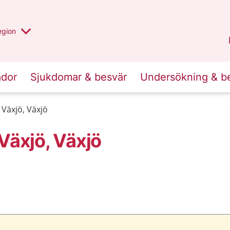
r valt region
n annan
egion
Kronoberg
.
ador
Sjukdomar & besvär
Undersökning & b
äxjö, Växjö
äxjö, Växjö