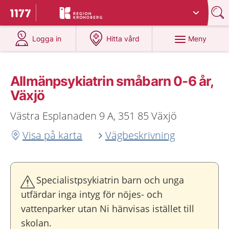
Du har valt region
Kronoberg
.
Till startsidan för 1177
på 1177.se
på 1177.se
Meny
Logga in
Hitta vård
Allmänpsykiatrin småbarn 0-6 år,
Växjö
Västra Esplanaden 9 A, 351 85 Växjö
Visa på karta
Vägbeskrivning
Specialistpsykiatrin barn och unga
utfärdar inga intyg för nöjes- och
vattenparker utan Ni hänvisas istället till
skolan.