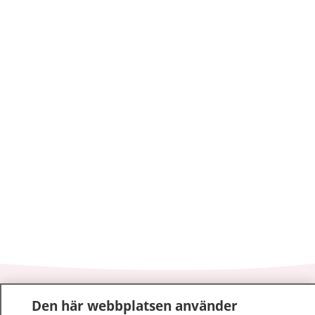
1177
–
tryggt om din hälsa och vård
Den här webbplatsen använder