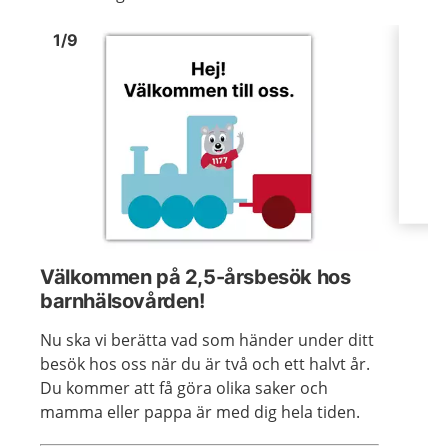
Bild
1
Bild
1
1
/
9
Visa föregående bild
Visa n
Välkommen på 2,5-årsbesök hos
barnhälsovården!
Nu ska vi berätta vad som händer under ditt
besök hos oss när du är två och ett halvt år.
Du kommer att få göra olika saker och
mamma eller pappa är med dig hela tiden.