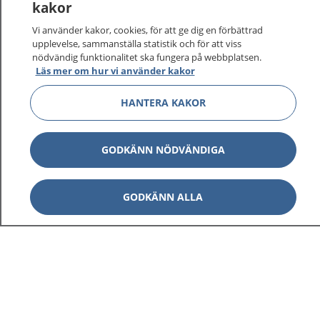
kakor
På 1177.se får du råd om hälsa och information om
Vi använder kakor, cookies, för att ge dig en förbättrad
sjukdomar och vilka mottagningar du kan kontakta.
upplevelse, sammanställa statistik och för att viss
Logga in för att läsa din journal och göra dina
nödvändig funktionalitet ska fungera på webbplatsen.
vårdärenden. Ring telefonnummer 1177 för
Läs mer om hur vi använder kakor
sjukvårdsrådgivning dygnet runt.
HANTERA KAKOR
1177 ger dig råd när du vill må bättre.
GODKÄNN NÖDVÄNDIGA
Visa inn
GODKÄNN ALLA
1177 på flera språk
Visa inn
Om 1177
Visa inn
Kontakt