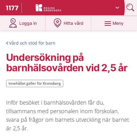
Du har valt region
Kronoberg
.
Till startsidan för 1177
på 1177.se
på 1177.se
Meny
Logga in
Hitta vård
Vård och stöd för barn
Undersökning på
barnhälsovården vid 2,5 år
Innehållet gäller för Kronoberg
Innehållet gäller för Kronoberg
Inför besöket i barnhälsovården får du,
tillsammans med personalen inom förskolan,
svara på frågor om barnets utveckling när barnet
är 2,5 år.