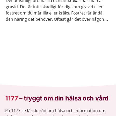
Det är vanligt att må illa och att kräkas när man är
gravid. Det är inte skadligt för dig som gravid eller
fostret om du mår illa eller kräks. Fostret får ändå
den näring det behöver. Oftast går det över någon
gång runt graviditetsvecka 20. Men några mår illa
hela graviditeten.
1177
–
tryggt om din hälsa och vård
På 1177.se får du råd om hälsa och information om