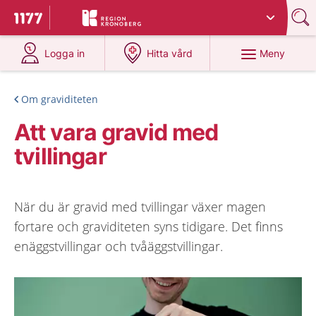
Du har valt region
Kronoberg
.
Till startsidan för 1177
på 1177.se
på 1177.se
Meny
Logga in
Hitta vård
Om graviditeten
Att vara gravid med
tvillingar
När du är gravid med tvillingar växer magen
fortare och graviditeten syns tidigare. Det finns
enäggstvillingar och tvåäggstvillingar.