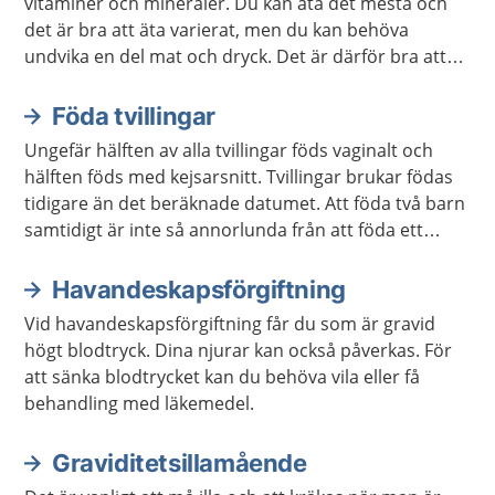
vitaminer och mineraler. Du kan äta det mesta och
det är bra att äta varierat, men du kan behöva
undvika en del mat och dryck. Det är därför bra att
veta vad du behöver vara extra uppmärksam på.
Föda tvillingar
Ungefär hälften av alla tvillingar föds vaginalt och
hälften föds med kejsarsnitt. Tvillingar brukar födas
tidigare än det beräknade datumet. Att föda två barn
samtidigt är inte så annorlunda från att föda ett
barn. Det innebär inte dubbelt så mycket jobb eller
smärta.
Havandeskapsförgiftning
Vid havandeskapsförgiftning får du som är gravid
högt blodtryck. Dina njurar kan också påverkas. För
att sänka blodtrycket kan du behöva vila eller få
behandling med läkemedel.
Graviditetsillamående