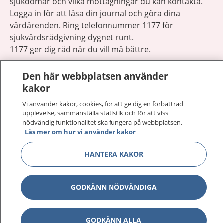
sjukdomar och vilka mottagningar du kan kontakta.
Logga in för att läsa din journal och göra dina
vårdärenden. Ring telefonnummer 1177 för
sjukvårdsrådgivning dygnet runt.
1177 ger dig råd när du vill må bättre.
Den här webbplatsen använder
kakor
Vi använder kakor, cookies, för att ge dig en förbättrad
Visa inn
upplevelse, sammanställa statistik och för att viss
1177 på flera språk
nödvändig funktionalitet ska fungera på webbplatsen.
Läs mer om hur vi använder kakor
Visa inn
Om 1177
HANTERA KAKOR
Visa inn
Kontakt
GODKÄNN NÖDVÄNDIGA
Behandling av personuppgifter
GODKÄNN ALLA