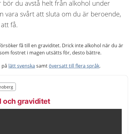
r bör du avstå helt från alkohol under
an vara svårt att sluta om du är beroende,
att få.
örsöker få till en graviditet. Drick inte alkohol när du är
som fostret i magen utsätts för, desto bättre.
n på
lätt svenska
samt
översatt till flera språk
.
illägget från region Kronoberg
onoberg
egion Kronoberg
 och graviditet