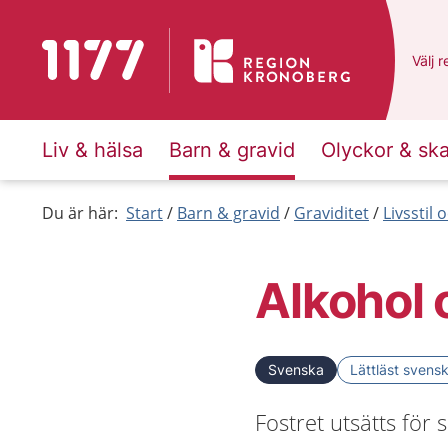
Till startsidan för 1177
Du ha
Välj
e
r
Liv & hälsa
Barn & gravid
Olyckor & sk
Du är här:
Start
Barn & gravid
Graviditet
Livsstil
Alkohol 
Svenska
Lättläst svens
Fostret utsätts för