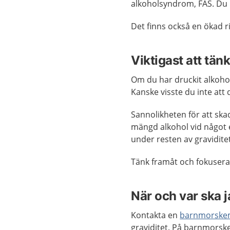
alkoholsyndrom, FAS. Du
Det finns också en ökad ri
Viktigast att tän
Om du har druckit alkohol
Kanske visste du inte att 
Sannolikheten för att ska
mängd alkohol vid något en
under resten av gravidite
Tänk framåt och fokusera p
När och var ska 
Kontakta en
barnmorske
graviditet. På barnmorske