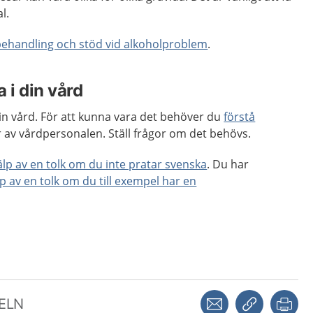
al.
behandling och stöd vid alkoholproblem
.
 i din vård
 din vård. För att kunna vara det behöver du
förstå
 av vårdpersonalen. Ställ frågor om det behövs.
jälp av en tolk om du inte pratar svenska
. Du har
lp av en tolk om du till exempel har en
Dela via mejl
Kopiera län
Skr
KELN