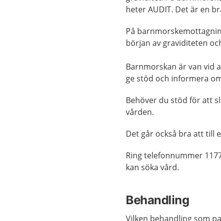
heter AUDIT. Det är en br
På barnmorskemottagninge
början av graviditeten o
Barnmorskan är van vid at
ge stöd och informera om 
Behöver du stöd för att sl
vården.
Det går också bra att til
Ring telefonnummer 1177
kan söka vård.
Behandling
Vilken behandling som pass