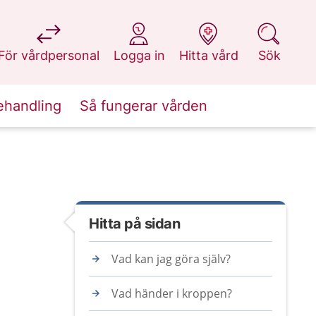
på 1177.se
på 1177.se
på 1177.se
på 1177.se
För vårdpersonal
Logga in
Hitta vård
Sök
ehandling
Så fungerar vården
Hitta på sidan
Vad kan jag göra själv?
Vad händer i kroppen?