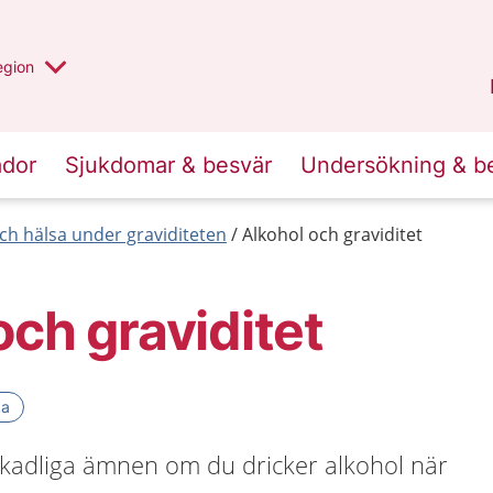
r valt region
n annan
egion
Kronoberg
.
ador
Sjukdomar & besvär
Undersökning & b
 och hälsa under graviditeten
Alkohol och graviditet
och graviditet
ka
 skadliga ämnen om du dricker alkohol när