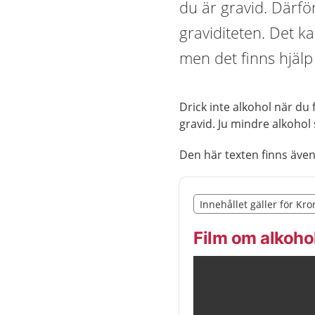
du är gravid. Därfö
graviditeten. Det k
men det finns hjälp 
Drick inte alkohol när du f
gravid. Ju mindre alkohol 
Den här texten finns äve
Slut på det regionala t
Innehållet gäller för Kr
Nedan innehåll gäller r
Film om alkohol