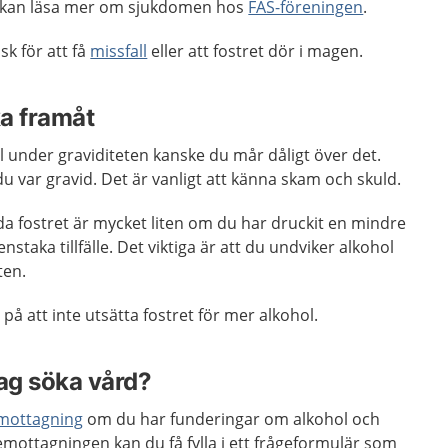
 kan läsa mer om sjukdomen hos
FAS-föreningen
.
sk för att få
missfall
eller att fostret dör i magen.
ka framåt
 under graviditeten kanske du mår dåligt över det.
du var gravid. Det är vanligt att känna skam och skuld.
da fostret är mycket liten om du har druckit en mindre
staka tillfälle. Det viktiga är att du undviker alkohol
ten.
å att inte utsätta fostret för mer alkohol.
jag söka vård?
mottagning
om du har funderingar om alkohol och
mottagningen kan du få fylla i ett frågeformulär som