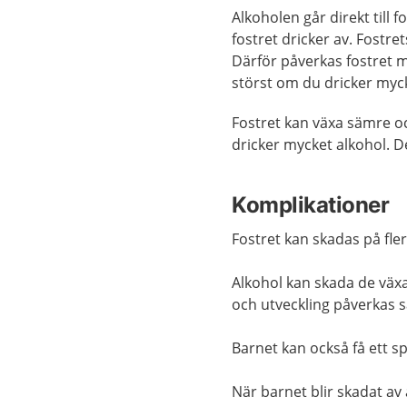
Alkoholen går direkt till 
fostret dricker av. Fostre
Därför påverkas fostret m
störst om du dricker myck
Fostret kan växa sämre o
dricker mycket alkohol. De
Komplikationer
Fostret kan skadas på fler
Alkohol kan skada de väx
och utveckling påverkas så
Barnet kan också få ett sp
När barnet blir skadat av