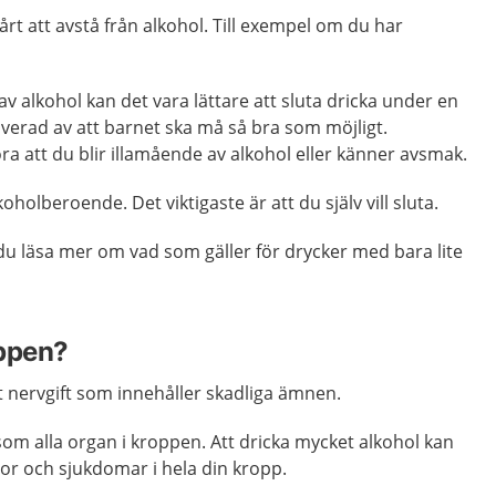
årt att avstå från alkohol. Till exempel om du har
v alkohol kan det vara lättare att sluta dricka under en
tiverad av att barnet ska må så bra som möjligt.
ra att du blir illamående av alkohol eller känner avsmak.
lkoholberoende. Det viktigaste är att du själv vill sluta.
u läsa mer om vad som gäller för drycker med bara lite
oppen?
t nervgift som innehåller skadliga ämnen.
som alla organ i kroppen. Att dricka mycket alkohol kan
dor och sjukdomar i hela din kropp.