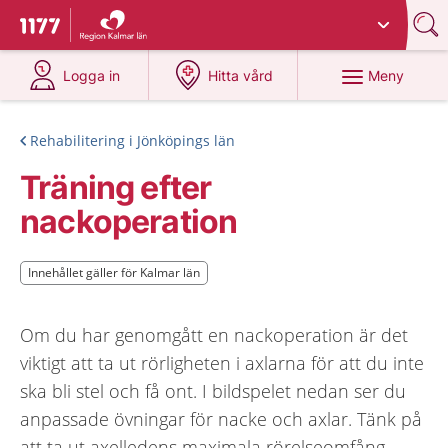
Du har valt region
Kalmar län
.
Till startsidan för 1177
på 1177.se
på 1177.se
Meny
Logga in
Hitta vård
Rehabilitering i Jönköpings län
Träning efter
nackoperation
Innehållet gäller för Kalmar län
Innehållet gäller för Kalmar län
Om du har genomgått en nackoperation är det
viktigt att ta ut rörligheten i axlarna för att du inte
ska bli stel och få ont. I bildspelet nedan ser du
anpassade övningar för nacke och axlar. Tänk på
att ta ut axelledens maximala rörelseomfång