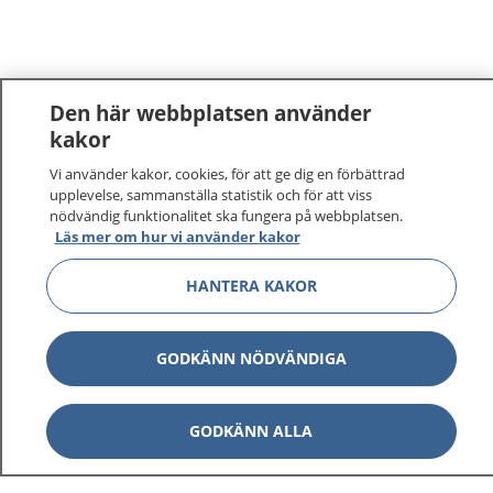
Den här webbplatsen använder
kakor
1177
Vi använder kakor, cookies, för att ge dig en förbättrad
–
tryggt om din hälsa och vård
upplevelse, sammanställa statistik och för att viss
nödvändig funktionalitet ska fungera på webbplatsen.
På 1177.se får du råd om hälsa och information om
Läs mer om hur vi använder kakor
sjukdomar och vilka mottagningar du kan kontakta.
Logga in för att läsa din journal och göra dina
HANTERA KAKOR
vårdärenden. Ring telefonnummer 1177 för
sjukvårdsrådgivning dygnet runt.
GODKÄNN NÖDVÄNDIGA
1177 ger dig råd när du vill må bättre.
GODKÄNN ALLA