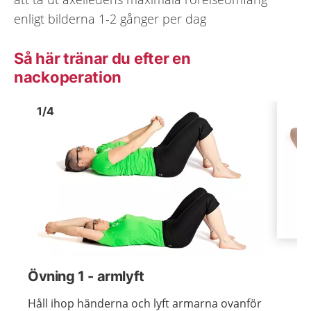
enligt bilderna 1-2 gånger per dag
Så här tränar du efter en
nackoperation
Bild
1
Bild
1
1
/
4
Visa föregående bild
Visa n
Övning 1 - armlyft
Håll ihop händerna och lyft armarna ovanför