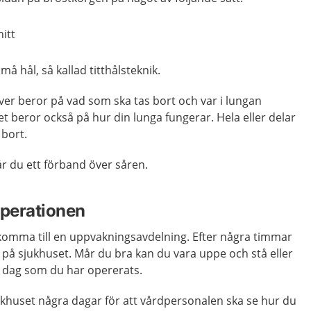
nitt
små hål, så kallad titthålsteknik.
er beror på vad som ska tas bort och var i lungan
t beror också på hur din lunga fungerar. Hela eller delar
 bort.
år du ett förband över såren.
operationen
 komma till en uppvakningsavdelning. Efter några timmar
ng på sjukhuset. Mår du bra kan du vara uppe och stå eller
 dag som du har opererats.
ukhuset några dagar för att vårdpersonalen ska se hur du