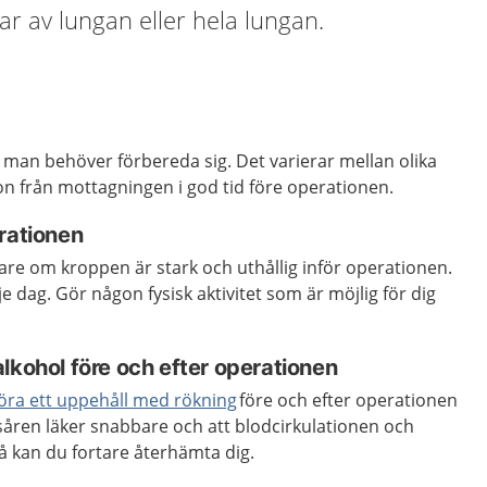
ar av lungan eller hela lungan.
ur man behöver förbereda sig. Det varierar mellan olika
on från mottagningen i god tid före operationen.
erationen
re om kroppen är stark och uthållig inför operationen.
je dag. Gör någon fysisk aktivitet som är möjlig för dig
lkohol före och efter operationen
öra ett uppehåll med rökning
före och efter operationen
såren läker snabbare och att blodcirkulationen och
Då kan du fortare återhämta dig.