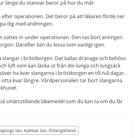
ur länge du stannar beror på hur du mår.
n efter operationen. Det beror på att läkaren förde ner
jälpa dig med andningen.
 sattes in under operationen. Den tas bort antingen
rgon. Därefter kan du kissa som vanligt igen.
ra slangar i bröstkorgen. Det kallas dränage och behövs
och luft som kan läcka ut från din lunga och lungsäck
över ha kvar slangarna i bröstkorgen en till två dagar.
sitta kvar längre. Vårdpersonalen tar bort slangarna
ukhuset.
på smärtstillande läkemedel som du kan ta om du får
illägget från region Kalmar län
nköpings län, Kalmar län, Östergötland
egion Kalmar län