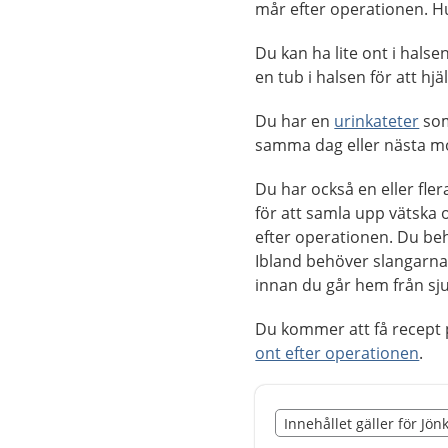
mår efter operationen. H
Du kan ha lite ont i halse
en tub i halsen för att h
Du har en
urinkateter
som
samma dag eller nästa mo
Du har också en eller fle
för att samla upp vätska 
efter operationen. Du beh
Ibland behöver slangarna 
innan du går hem från sj
Du kommer att få recept 
ont efter operationen
.
Slut på det regionala t
Innehållet gäller för Jö
Nedan innehåll gäller r