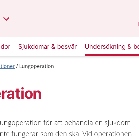
lt region
nan
n
Kalmar län
.
ador
Sjukdomar & besvär
Undersökning & b
tioner
Lungoperation
ration
ungoperation för att behandla en sjukdom
 inte fungerar som den ska. Vid operationen