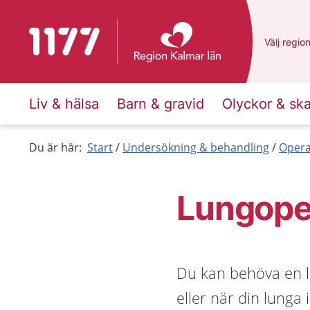
Till startsidan för 1177
Du har va
Välj
en an
regio
Liv & hälsa
Barn & gravid
Olyckor & sk
Du är här:
Start
Undersökning & behandling
Opera
Lungope
Du kan behöva en l
eller när din lunga