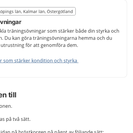
illägget från region Kalmar län
nköpings län, Kalmar län, Östergötland
egion Kalmar län
övningar
nkla träningsövningar som stärker både din styrka och
ion. Du kan göra träningsövningarna hemma och du
d utrustning för att genomföra dem.
r som stärker kondition och styrka
n till
ionen.
s på två sätt.
idan på bröstkorgen på något av följande sätt: