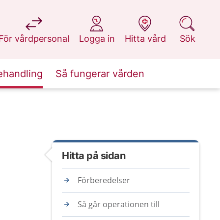
på 1177.se
på 1177.se
på 1177.se
på 1177.se
För vårdpersonal
Logga in
Hitta vård
Sök
ehandling
Så fungerar vården
Hitta på sidan
Förberedelser
Så går operationen till