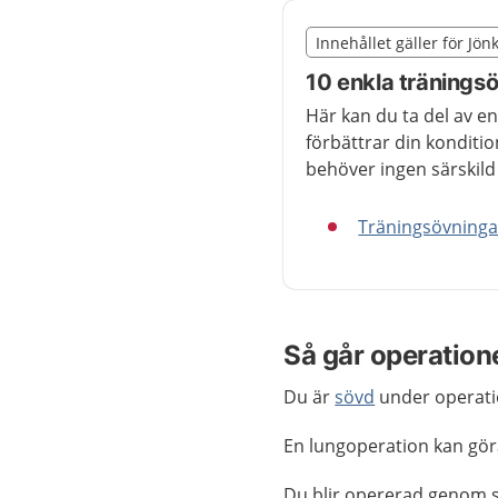
Slut på det regionala t
Innehållet gäller för Jö
Nedan innehåll gäller r
10 enkla tränings
Här kan du ta del av e
förbättrar din kondit
behöver ingen särskil
Träningsövninga
Så går operatione
Du är
sövd
under operat
En lungoperation kan göra
Du blir opererad genom s