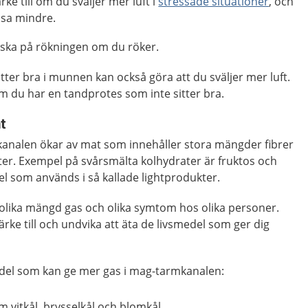
ke till om du sväljer mer luft i
stressade situationer
, och
ssa mindre.
nska på rökningen om du röker.
tter bra i munnen kan också göra att du sväljer mer luft.
m du har en tandprotes som inte sitter bra.
t
analen ökar av mat som innehåller stora mängder fibrer
ter. Exempel på svårsmälta kolhydrater är fruktos och
el som används i så kallade lightprodukter.
lika mängd gas och olika symtom hos olika personer.
rke till och undvika att äta de livsmedel som ger dig
del som kan ge mer gas i mag-tarmkanalen:
m vitkål, brysselkål och blomkål.