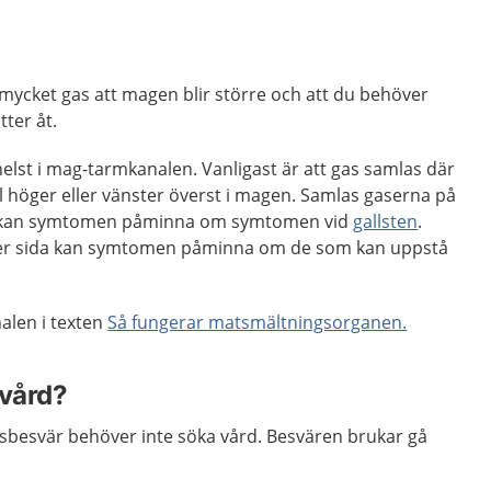
mycket gas att magen blir större och att du behöver
ter åt.
lst i mag-tarmkanalen. Vanligast är att gas samlas där
ill höger eller vänster överst i magen. Samlas gaserna på
en kan symtomen påminna om symtomen vid
gallsten
.
er sida kan symtomen påminna om de som kan uppstå
len i texten
Så fungerar matsmältningsorganen.
 vård?
asbesvär behöver inte söka vård. Besvären brukar gå