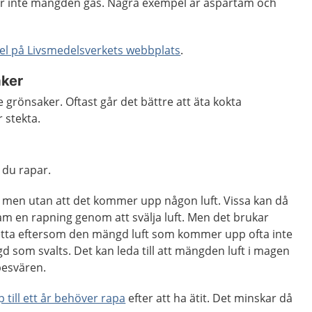
r inte mängden gas. Några exempel är aspartam och
l på Livsmedelsverkets webbplats
.
aker
de grönsaker. Oftast går det bättre att äta kokta
r stekta.
 du rapar.
, men utan att det kommer upp någon luft. Vissa kan då
fram en rapning genom att svälja luft. Men det brukar
 Detta eftersom den mängd luft som kommer upp ofta inte
d som svalts. Det kan leda till att mängden luft i magen
besvären.
p till ett år behöver rapa
efter att ha ätit. Det minskar då