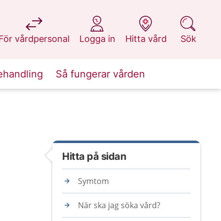
på 1177.se
på 1177.se
på 1177.se
på 1177.se
För vårdpersonal
Logga in
Hitta vård
Sök
ehandling
Så fungerar vården
Hitta på sidan
Symtom
När ska jag söka vård?