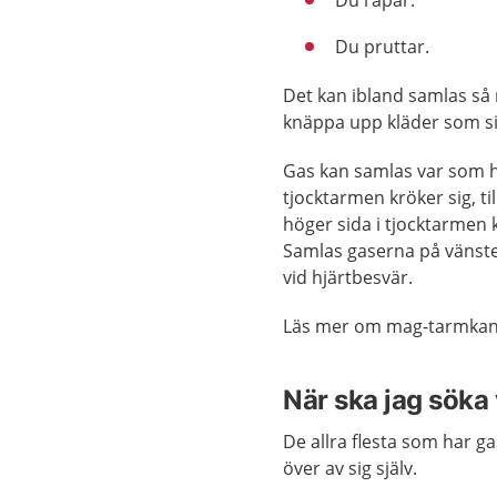
Du rapar.
Du pruttar.
Det kan ibland samlas så 
knäppa upp kläder som sit
Gas kan samlas var som he
tjocktarmen kröker sig, t
höger sida i tjocktarm
Samlas gaserna på vänst
vid hjärtbesvär.
Läs mer om mag-tarmkana
När ska jag söka
De allra flesta som har g
över av sig själv.