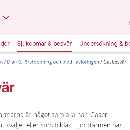
lt region
nan
n
Kalmar län
.
ador
Sjukdomar & besvär
Undersökning & b
rm
Diarré, förstoppning och blod i avföringen
Gasbesvär
är
tarmarna är något som alla har. Gasen
u sväljer eller som bildas i tjocktarmen när