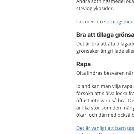
Andra sötningsmedel öka
stevioglykosider.
Läs mer om
sötningsmede
Bra att tillaga gröns
Det är bra att äta tillaga
grönsaker än grillade elle
Rapa
Ofta lindras besvären när
Ibland kan man vilja rapa
försöka att själva locka 
oftast inte vara så bra.
är lika stor som den mäng
ökar, och därmed också 
Det är vanligt att barn up