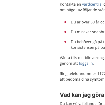
Kontakta en
vårdcentral
o
om något av följande stä
Du är över 50 år o
Du minskar snabbt i 
Du behöver gå på t
konsistensen på ba
Vänta tills det blir vard
genom att
logga in
.
Ring telefonnummer 1177
att bedöma dina symtom o
Vad kan jag göra 
Du kan göra följande för