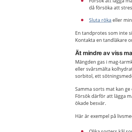
Försök att lägga mär
då försöka att stre
Sluta röka
eller mi
En tandprotes som inte si
Kontakta en tandläkare o
Ät mindre av viss ma
Mängden gas i mag-tarmk
eller svårsmälta kolhydra
sorbitol, ett sötningsmed
Samma sorts mat kan ge o
Försök därför att lägga mä
ökade besvär.
Här är exempel på livsme
Olika sorters kål so