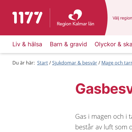
Till startsidan för 1177
Du har va
Välj
en an
regio
Liv & hälsa
Barn & gravid
Olyckor & sk
Du är här:
Start
Sjukdomar & besvär
Mage och ta
Gasbesv
Gas i magen och i 
består av luft som d