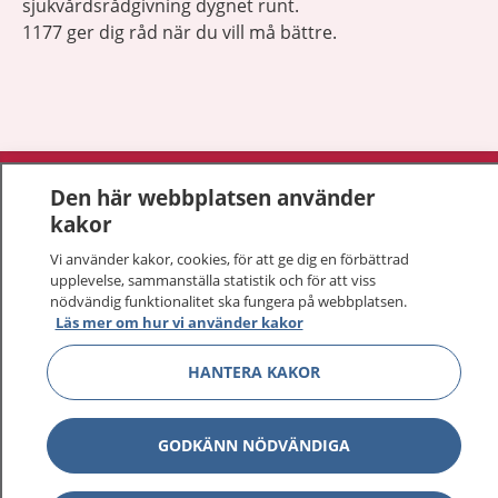
sjukvårdsrådgivning dygnet runt.
1177 ger dig råd när du vill må bättre.
Visa inn
1177 på flera språk
Den här webbplatsen använder
kakor
Visa inn
Om 1177
Vi använder kakor, cookies, för att ge dig en förbättrad
upplevelse, sammanställa statistik och för att viss
Visa inn
Kontakt
nödvändig funktionalitet ska fungera på webbplatsen.
Läs mer om hur vi använder kakor
HANTERA KAKOR
Behandling av personuppgifter
Hantering av kakor
GODKÄNN NÖDVÄNDIGA