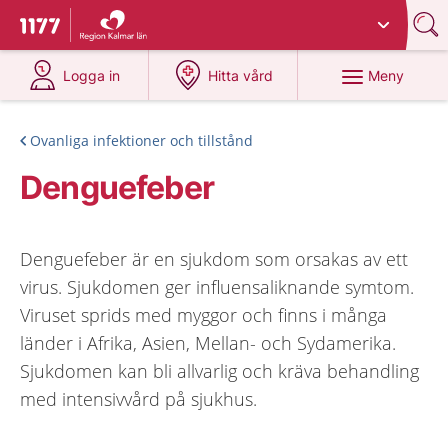
Du har valt region
Kalmar län
.
Till startsidan för 1177
på 1177.se
på 1177.se
Meny
Logga in
Hitta vård
Ovanliga infektioner och tillstånd
Denguefeber
Denguefeber är en sjukdom som orsakas av ett
virus. Sjukdomen ger influensaliknande symtom.
Viruset sprids med myggor och finns i många
länder i Afrika, Asien, Mellan- och Sydamerika.
Sjukdomen kan bli allvarlig och kräva behandling
med intensivvård på sjukhus.