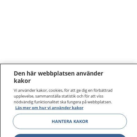
Den här webbplatsen använder
kakor
1177
–
tryggt om din hälsa och vård
Vi använder kakor, cookies, för att ge dig en förbättrad
upplevelse, sammanställa statistik och för att viss
På 1177.se får du råd om hälsa och information om
nödvändig funktionalitet ska fungera på webbplatsen.
sjukdomar och vilka mottagningar du kan kontakta.
Läs mer om hur vi använder kakor
Logga in för att läsa din journal och göra dina
vårdärenden. Ring telefonnummer 1177 för
HANTERA KAKOR
sjukvårdsrådgivning dygnet runt.
1177 ger dig råd när du vill må bättre.