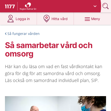
Du har valt region
Kalmar län
.
Till startsidan för 1177
på 1177.se
på 1177.se
Meny
Logga in
Hitta vård
Så fungerar vården
Så samarbetar vård och
omsorg
Här kan du läsa om vad en fast vårdkontakt kan
göra för dig för att samordna vård och omsorg.
Läs också om samordnad individuell plan, SIP.