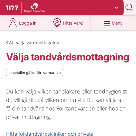
Du har valt region
Kalmar län
.
Till startsidan för 1177
på 1177.se
på 1177.se
Meny
Logga in
Hitta vård
Att välja vårdmottagning
Välja tandvårdsmottagning
Innehållet gäller för Kalmar län
Innehållet gäller för Kalmar län
Du kan välja vilken tandläkare eller tandhygienist
du vill gå till, på vilken ort du vill. Du kan välja att
få din tandvård hos Folktandvården eller hos en
privat mottagning.
Hitta folktandvårdskliniker och privata