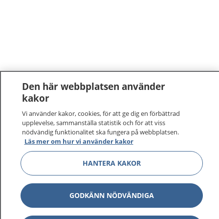
Den här webbplatsen använder
kakor
Vi använder kakor, cookies, för att ge dig en förbättrad
upplevelse, sammanställa statistik och för att viss
nödvändig funktionalitet ska fungera på webbplatsen.
Läs mer om hur vi använder kakor
1177
–
tryggt om din hälsa och vård
HANTERA KAKOR
På 1177.se får du råd om hälsa och information om
sjukdomar och vilka mottagningar du kan kontakta.
GODKÄNN NÖDVÄNDIGA
Logga in för att läsa din journal och göra dina
vårdärenden. Ring telefonnummer 1177 för