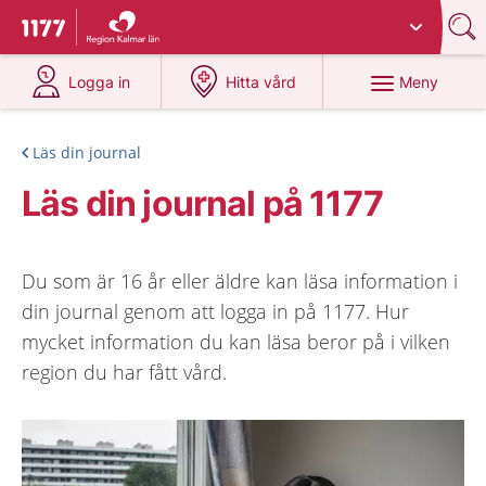
Du har valt region
Kalmar län
.
Till startsidan för 1177
på 1177.se
på 1177.se
Meny
Logga in
Hitta vård
Läs din journal
Läs din journal på 1177
Du som är 16 år eller äldre kan läsa information i
din journal genom att logga in på 1177. Hur
mycket information du kan läsa beror på i vilken
region du har fått vård.