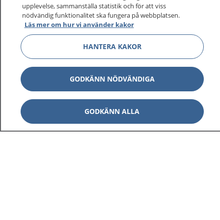
sjukdomar och vilka mottagningar du kan kontakta.
upplevelse, sammanställa statistik och för att viss
nödvändig funktionalitet ska fungera på webbplatsen.
Logga in för att läsa din journal och göra dina
Läs mer om hur vi använder kakor
vårdärenden. Ring telefonnummer 1177 för
sjukvårdsrådgivning dygnet runt.
HANTERA KAKOR
1177 ger dig råd när du vill må bättre.
GODKÄNN NÖDVÄNDIGA
GODKÄNN ALLA
Visa inn
1177 på flera språk
Visa inn
Om 1177
Visa inn
Kontakt
Behandling av personuppgifter