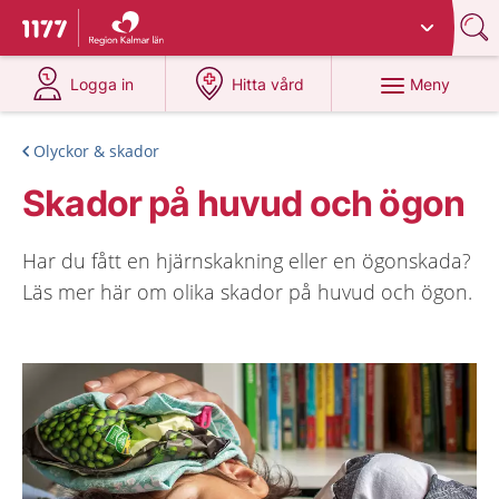
Du har valt region
Kalmar län
.
Till startsidan för 1177
på 1177.se
på 1177.se
Meny
Logga in
Hitta vård
Olyckor & skador
Skador på huvud och ögon
Har du fått en hjärnskakning eller en ögonskada?
Läs mer här om olika skador på huvud och ögon.