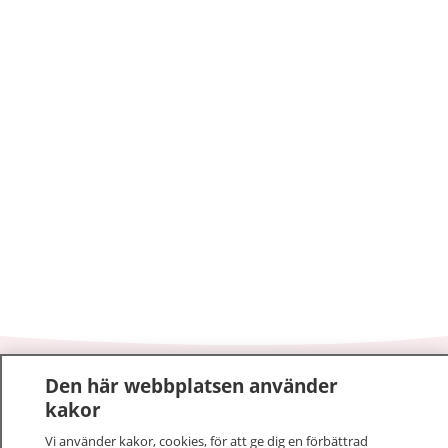
Den här webbplatsen använder
1177
–
tryggt om din hälsa och vård
kakor
På 1177.se får du råd om hälsa och information om
Vi använder kakor, cookies, för att ge dig en förbättrad