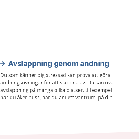
Avslappning genom andning
Du som känner dig stressad kan pröva att göra
andningsövningar för att slappna av. Du kan öva
avslappning på många olika platser, till exempel
när du åker buss, när du är i ett väntrum, på din
skola eller arbetsplats. Du kan också öva
avslappning när du ligger ner.