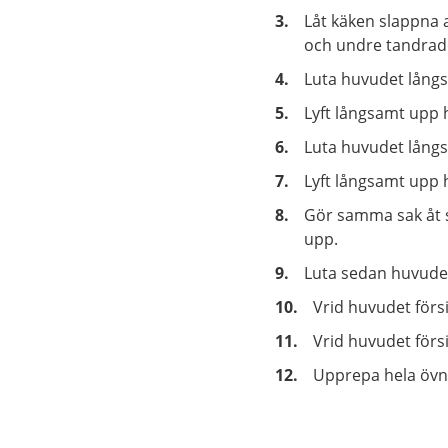
Låt käken slappna a
och undre tandrad
Luta huvudet långsa
Lyft långsamt upp h
Luta huvudet lång
Lyft långsamt upp 
Gör samma sak åt si
upp.
Luta sedan huvudet 
Vrid huvudet försik
Vrid huvudet försik
Upprepa hela övn