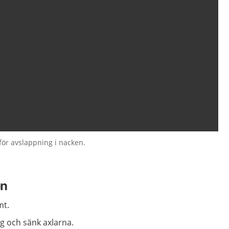
för avslappning i nacken.
en
mt.
ag och sänk axlarna.