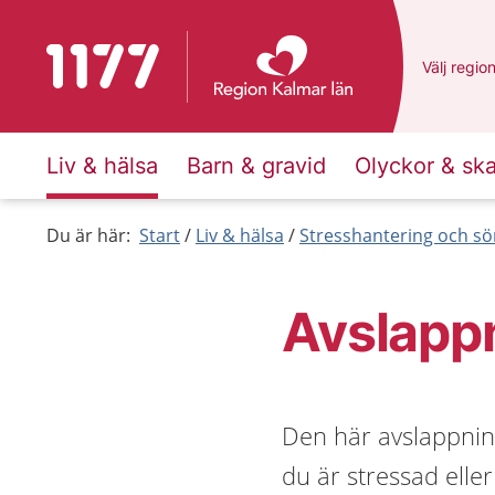
Till startsidan för 1177
Du har va
Välj
en an
regio
Liv & hälsa
Barn & gravid
Olyckor & sk
Du är här:
Start
Liv & hälsa
Stresshantering och s
Avslappn
Den här avslappni
du är stressad eller