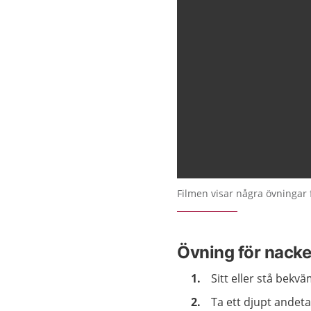
Filmen visar några övningar 
Övning för nack
Sitt eller stå bekvä
Ta ett djupt andet