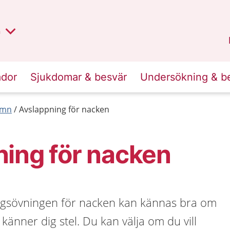
lt region
nan
n
Kalmar län
.
ador
Sjukdomar & besvär
Undersökning & b
ömn
Avslappning för nacken
ing för nacken
ngsövningen för nacken kan kännas bra om
 känner dig stel. Du kan välja om du vill