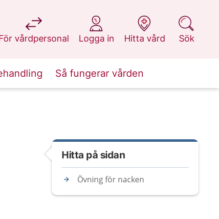
på 1177.se
på 1177.se
på 1177.se
på 1177.se
För vårdpersonal
Logga in
Hitta vård
Sök
ehandling
Så fungerar vården
Hitta på sidan
Övning för nacken