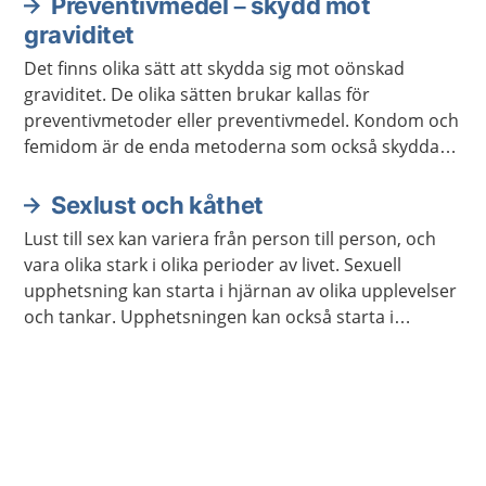
Preventivmedel – skydd mot
graviditet
Det finns olika sätt att skydda sig mot oönskad
graviditet. De olika sätten brukar kallas för
preventivmetoder eller preventivmedel. Kondom och
femidom är de enda metoderna som också skyddar
mot könssjukdomar om de används på rätt sätt.
Sexlust och kåthet
Lust till sex kan variera från person till person, och
vara olika stark i olika perioder av livet. Sexuell
upphetsning kan starta i hjärnan av olika upplevelser
och tankar. Upphetsningen kan också starta i
kroppen genom beröring och smekningar, av dig
själv eller någon annan.