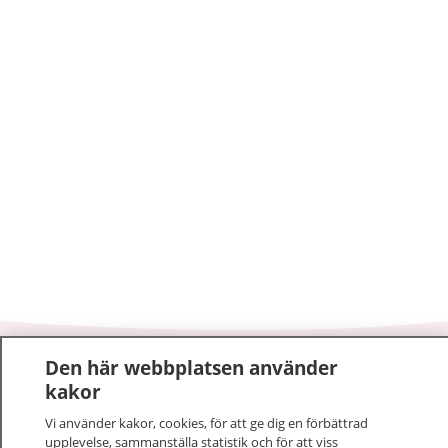
Den här webbplatsen använder
1177
–
tryggt om din hälsa och vård
kakor
På 1177.se får du råd om hälsa och information om
Vi använder kakor, cookies, för att ge dig en förbättrad
upplevelse, sammanställa statistik och för att viss
sjukdomar och vilka mottagningar du kan kontakta.