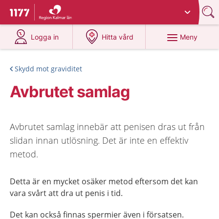
Du har valt region
Kalmar län
.
Till startsidan för 1177
på 1177.se
på 1177.se
Meny
Logga in
Hitta vård
Skydd mot graviditet
Avbrutet samlag
Avbrutet samlag innebär att penisen dras ut från
slidan innan utlösning. Det är inte en effektiv
metod.
Detta är en mycket osäker metod eftersom det kan
vara svårt att dra ut penis i tid.
Det kan också finnas spermier även i försatsen.