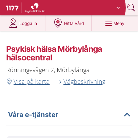
Du har valt region
Kalmar län
.
Till startsidan för 1177
på 1177.se
på 1177.se
Meny
Logga in
Hitta vård
Psykisk hälsa Mörbylånga
hälsocentral
Rönningevägen 2, Mörbylånga
Visa på karta
Vägbeskrivning
Våra e-tjänster