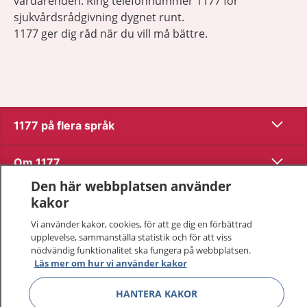
vårdärenden. Ring telefonnummer 1177 för
sjukvårdsrådgivning dygnet runt.
1177 ger dig råd när du vill må bättre.
Visa inn
1177 på flera språk
Visa inn
Om 1177
Den här webbplatsen använder
Visa inn
Kontakt
kakor
Vi använder kakor, cookies, för att ge dig en förbättrad
upplevelse, sammanställa statistik och för att viss
Behandling av personuppgifter
nödvändig funktionalitet ska fungera på webbplatsen.
Läs mer om hur vi använder kakor
Hantering av kakor
HANTERA KAKOR