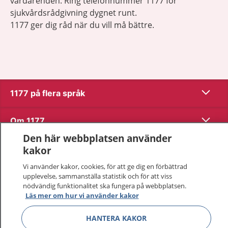
vårdärenden. Ring telefonnummer 1177 för
sjukvårdsrådgivning dygnet runt.
1177 ger dig råd när du vill må bättre.
Visa inn
1177 på flera språk
Visa inn
Om 1177
Den här webbplatsen använder
Visa inn
Kontakt
kakor
Vi använder kakor, cookies, för att ge dig en förbättrad
upplevelse, sammanställa statistik och för att viss
Behandling av personuppgifter
nödvändig funktionalitet ska fungera på webbplatsen.
Läs mer om hur vi använder kakor
Hantering av kakor
HANTERA KAKOR