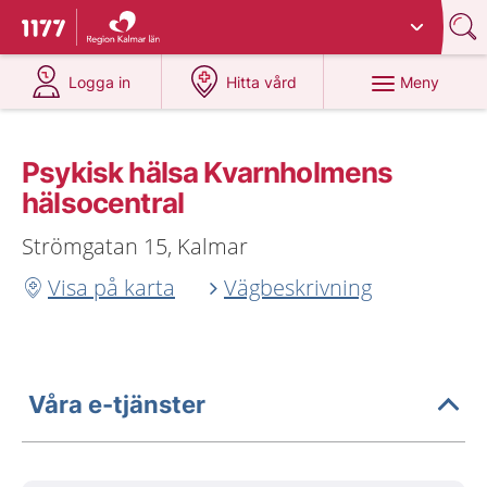
Du har valt region
Kalmar län
.
Till startsidan för 1177
på 1177.se
på 1177.se
Meny
Logga in
Hitta vård
Psykisk hälsa Kvarnholmens
hälsocentral
Strömgatan 15, Kalmar
Visa på karta
Vägbeskrivning
Våra e-tjänster