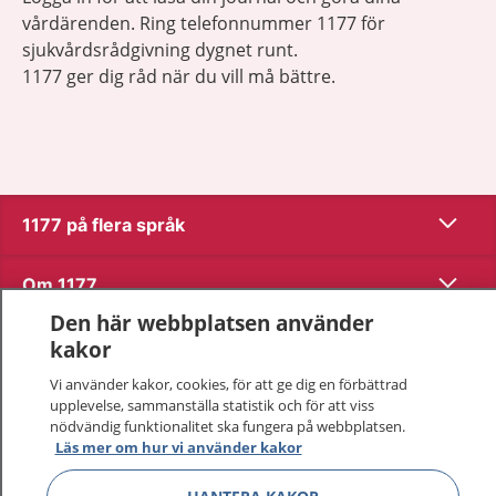
vårdärenden. Ring telefonnummer 1177 för
sjukvårdsrådgivning dygnet runt.
1177 ger dig råd när du vill må bättre.
Visa inn
1177 på flera språk
Visa inn
Om 1177
Den här webbplatsen använder
Visa inn
Kontakt
kakor
Vi använder kakor, cookies, för att ge dig en förbättrad
upplevelse, sammanställa statistik och för att viss
Behandling av personuppgifter
nödvändig funktionalitet ska fungera på webbplatsen.
Läs mer om hur vi använder kakor
Hantering av kakor