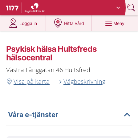
Du har valt region
Kalmar län
.
Till startsidan för 1177
på 1177.se
på 1177.se
Meny
Logga in
Hitta vård
Psykisk hälsa Hultsfreds
hälsocentral
Västra Långgatan 46 Hultsfred
Visa på karta
Vägbeskrivning
Våra e-tjänster