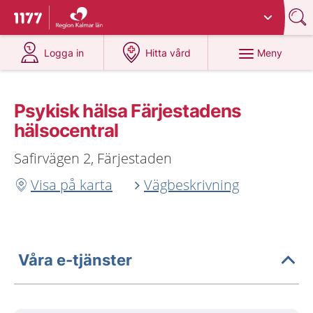
Du har valt region
Kalmar län
.
Till startsidan för 1177
på 1177.se
på 1177.se
Meny
Logga in
Hitta vård
Psykisk hälsa Färjestadens
hälsocentral
Safirvägen 2, Färjestaden
Visa på karta
Vägbeskrivning
Våra e-tjänster