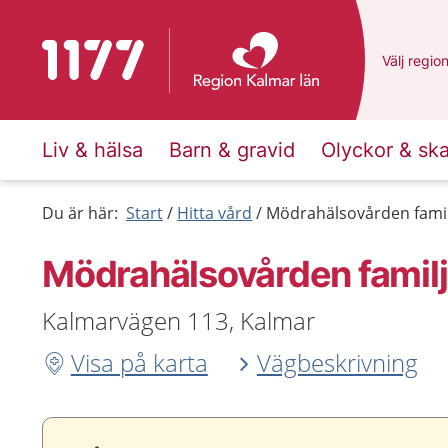
Till startsidan för 1177
Du har va
Välj
en an
regio
Liv & hälsa
Barn & gravid
Olyckor & sk
Du är här:
Start
Hitta vård
Mödrahälsovården famil
Mödrahälsovården familj
Kalmarvägen 113, Kalmar
Visa på karta
Vägbeskrivning