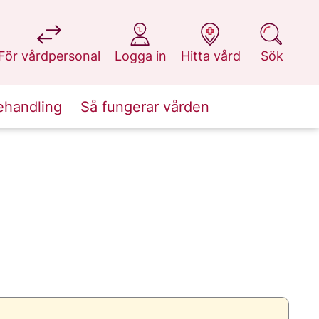
på 1177.se
på 1177.se
på 1177.se
på 1177.se
För vårdpersonal
Logga in
Hitta vård
Sök
ehandling
Så fungerar vården