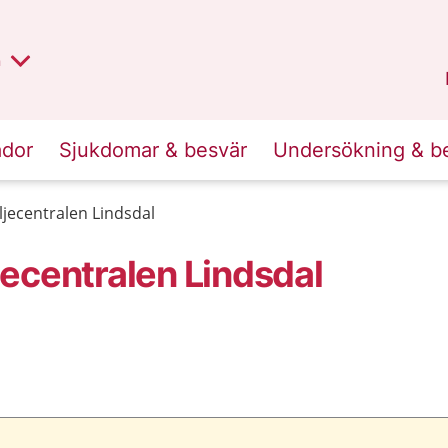
lt region
nan
n
Kalmar län
.
ador
Sjukdomar & besvär
Undersökning & b
jecentralen Lindsdal
ecentralen Lindsdal