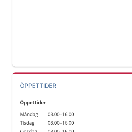
ÖPPETTIDER
Öppettider
Öppettider
Kommentarer
Måndag
08.00–16.00
Dag
Tisdag
08.00–16.00
Onsdag
08.00–16.00