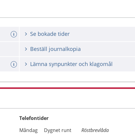
Se bokade tider
Beställ journalkopia
Lämna synpunkter och klagomål
Telefontider
Öppettider
Kommentarer
Måndag
Dygnet runt
Röstbrevlåda
Dag