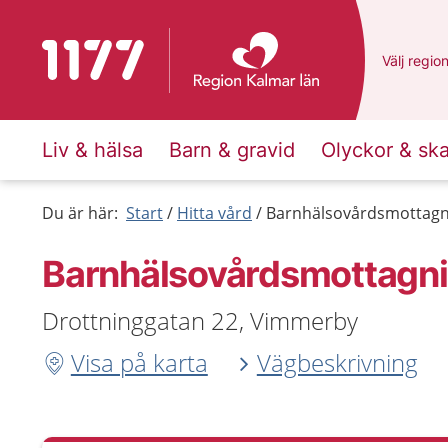
Till startsidan för 1177
Du har va
Välj
en an
regio
Liv & hälsa
Barn & gravid
Olyckor & sk
Du är här:
Start
Hitta vård
Barnhälsovårdsmottagn
Barnhälsovårdsmottagni
Drottninggatan 22, Vimmerby
Visa på karta
Vägbeskrivning