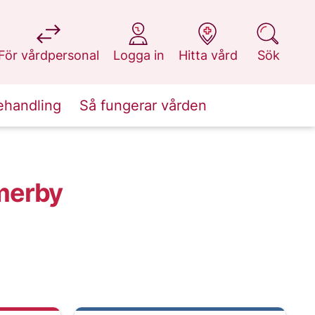
på 1177.se
på 1177.se
på 1177.se
på 1177.se
För vårdpersonal
Logga in
Hitta vård
Sök
ehandling
Så fungerar vården
merby