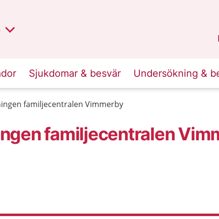
lt region
nan
n
Kalmar län
.
ador
Sjukdomar & besvär
Undersökning & b
ingen familjecentralen Vimmerby
ngen familjecentralen Vim