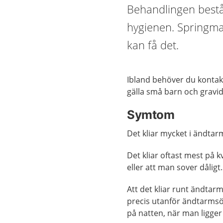
Behandlingen bestå
hygienen. Springma
kan få det.
Ibland behöver du kontak
gälla små barn och gravid
Symtom
Det kliar mycket i ändta
Det kliar oftast mest på k
eller att man sover dåligt.
Att det kliar runt ändta
precis utanför ändtarmsö
på natten, när man ligge