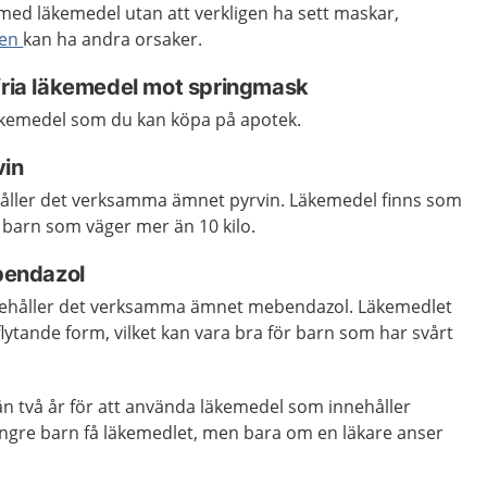
med läkemedel utan att verkligen ha sett maskar,
men
kan ha andra orsaker.
tfria läkemedel mot springmask
läkemedel som du kan köpa på apotek.
in
åller det verksamma ämnet pyrvin. Läkemedel finns som
ll barn som väger mer än 10 kilo.
endazol
nehåller det verksamma ämnet mebendazol. Läkemedlet
flytande form, vilket kan vara bra för barn som har svårt
än två år för att använda läkemedel som innehåller
ngre barn få läkemedlet, men bara om en läkare anser