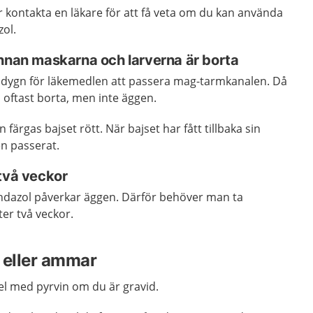
 kontakta en läkare för att få veta om du kan använda
ol.
innan maskarna och larverna är borta
två dygn för läkemedlen att passera mag-tarmkanalen. Då
 oftast borta, men inte äggen.
färgas bajset rött. När bajset har fått tillbaka sin
en passerat.
två veckor
ndazol påverkar äggen. Därför behöver man ta
ter två veckor.
 eller ammar
l med pyrvin om du är gravid.