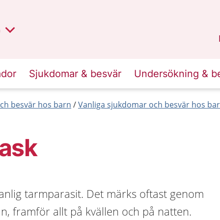
lt region
nan
n
Kalmar län
.
ador
Sjukdomar & besvär
Undersökning & b
ch besvär hos barn
Vanliga sjukdomar och besvär hos bar
ask
anlig tarmparasit. Det märks oftast genom
an, framför allt på kvällen och på natten.