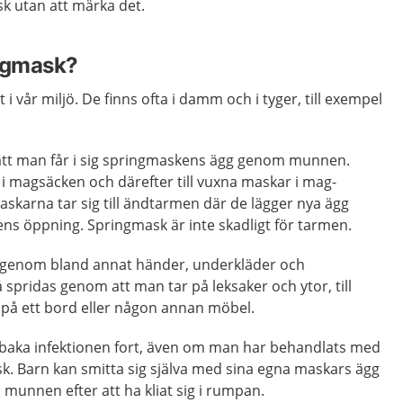
k utan att märka det.
ingmask?
 i vår miljö. De finns ofta i damm och i tyger, till exempel
tt man får i sig springmaskens ägg genom munnen.
r i magsäcken och därefter till vuxna maskar i mag-
skarna tar sig till ändtarmen där de lägger nya ägg
ns öppning. Springmask är inte skadligt för tarmen.
 genom bland annat händer, underkläder och
 spridas genom att man tar på leksaker och ytor, till
 på ett bord eller någon annan möbel.
llbaka infektionen fort, även om man har behandlats med
. Barn kan smitta sig själva med sina egna maskars ägg
 munnen efter att ha kliat sig i rumpan.