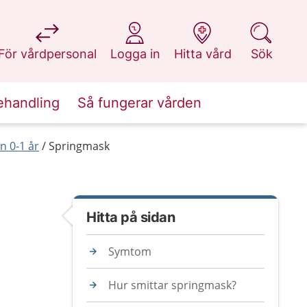
på 1177.se
på 1177.se
på 1177.se
på 1177.se
För vårdpersonal
Logga in
Hitta vård
Sök
ehandling
Så fungerar vården
n 0-1 år
Springmask
Hitta på sidan
Symtom
Hur smittar springmask?