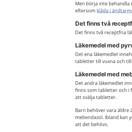
Men börja inte behandla 
eftersom
klåda i ändtar
Det finns två recep
Det finns två receptfria 
Läkemedel med pyrv
Det ena läkemedlet inneh
tabletter till vuxna och ti
Läkemedel med meb
Det andra läkemedlet in
finns som tabletter och i 
att svälja tabletter.
Barn behöver vara äldre 
mebendazol. Ibland kan y
att det behövs.