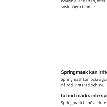
kvällen eller natten, efte
sovit några timmar.
Springmask kan irrit
Springmask kan också göra 
då röd, irriterad och svull
Ibland märks inte s
Springmask behöver inte 