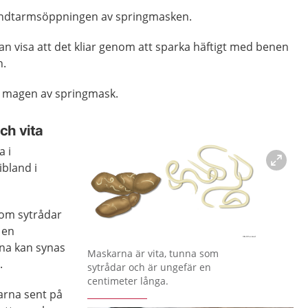
id ändtarmsöppningen av springmasken.
 kan visa att det kliar genom att sparka häftigt med benen
n.
t i magen av springmask.
ch vita
a i
bland i
som sytrådar
 en
na kan synas
Förstora bilden
Maskarna är vita, tunna som
.
sytrådar och är ungefär en
centimeter långa.
karna sent på