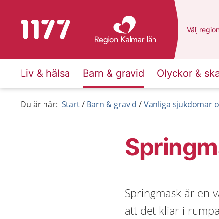
Till startsidan för 1177
Du har va
Välj
en an
regio
Liv & hälsa
Barn & gravid
Olyckor & sk
Du är här:
Start
Barn & gravid
Vanliga sjukdomar o
Springm
Springmask är en v
att det kliar i rump