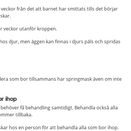
 veckor från det att barnet har smittats tills det börjar
askar.
ar veckor utanför kroppen.
hos djur, men äggen kan finnas i djurs päls och spridas
t flera som bor tillsammans har springmask även om inte
or ihop
 behöver få behandling samtidigt. Behandla också alla
mmer tillbaka.
skar hos en person för att behandla alla som bor ihop.