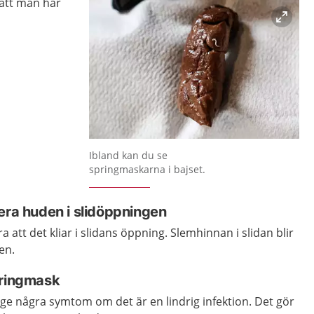
r att man har
Förstora bilden
Ibland kan du se
springmaskarna i bajset.
era huden i slidöppningen
att det kliar i slidans öppning. Slemhinnan i slidan blir
en.
pringmask
ge några symtom om det är en lindrig infektion. Det gör