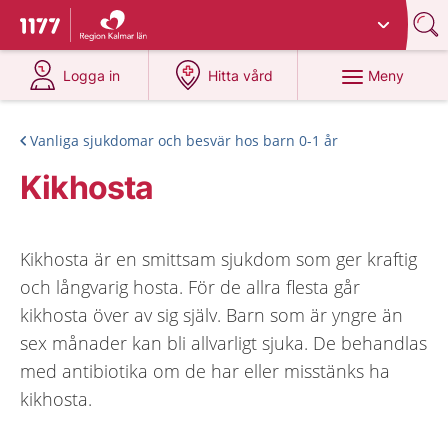
Du har valt region
Kalmar län
.
Till startsidan för 1177
på 1177.se
på 1177.se
Meny
Logga in
Hitta vård
Vanliga sjukdomar och besvär hos barn 0-1 år
Kikhosta
Kikhosta är en smittsam sjukdom som ger kraftig
och långvarig hosta. För de allra flesta går
kikhosta över av sig själv. Barn som är yngre än
sex månader kan bli allvarligt sjuka. De behandlas
med antibiotika om de har eller misstänks ha
kikhosta.