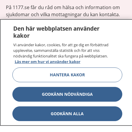
På 1177.se får du råd om hälsa och information om
sjukdomar och vilka mottagningar du kan kontakta.
Logga in för att läsa din journal och göra dina
Den här webbplatsen använder
vårdärenden. Ring telefonnummer 1177 för
kakor
sjukvårdsrådgivning dygnet runt.
1177 ger dig råd när du vill må bättre.
Vi använder kakor, cookies, för att ge dig en förbättrad
upplevelse, sammanställa statistik och för att viss
nödvändig funktionalitet ska fungera på webbplatsen.
Läs mer om hur vi använder kakor
HANTERA KAKOR
Visa inn
1177 på flera språk
GODKÄNN NÖDVÄNDIGA
Visa inn
Om 1177
Visa inn
GODKÄNN ALLA
Kontakt