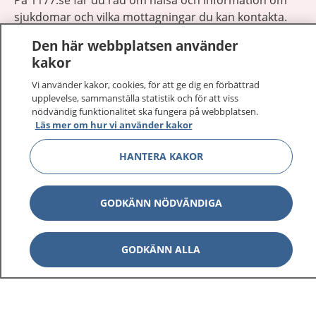
sjukdomar och vilka mottagningar du kan kontakta.
Logga in för att läsa din journal och göra dina
Den här webbplatsen använder
vårdärenden. Ring telefonnummer 1177 för
kakor
sjukvårdsrådgivning dygnet runt.
1177 ger dig råd när du vill må bättre.
Vi använder kakor, cookies, för att ge dig en förbättrad
upplevelse, sammanställa statistik och för att viss
nödvändig funktionalitet ska fungera på webbplatsen.
Läs mer om hur vi använder kakor
HANTERA KAKOR
Visa inn
1177 på flera språk
GODKÄNN NÖDVÄNDIGA
Visa inn
Om 1177
Visa inn
GODKÄNN ALLA
Kontakt
Behandling av personuppgifter