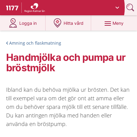
Du har valt region
Kalmar län
.
Till startsidan för 1177
på 1177.se
på 1177.se
Meny
Logga in
Hitta vård
Amning och flaskmatning
Handmjölka och pumpa ur
bröstmjölk
Ibland kan du behöva mjölka ur brösten. Det kan
till exempel vara om det gör ont att amma eller
om du behöver spara mjölk till ett senare tillfälle.
Du kan antingen mjölka med handen eller
använda en bröstpump.