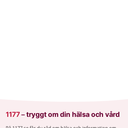
amma.
1177
–
tryggt om din hälsa och vård
På 1177.se får du råd om hälsa och information om