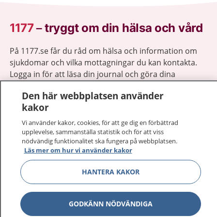
1177
–
tryggt om din hälsa och vård
På 1177.se får du råd om hälsa och information om
sjukdomar och vilka mottagningar du kan kontakta.
Logga in för att läsa din journal och göra dina
vårdärenden. Ring telefonnummer 1177 för
Den här webbplatsen använder
sjukvårdsrådgivning dygnet runt.
kakor
1177 ger dig råd när du vill må bättre.
Vi använder kakor, cookies, för att ge dig en förbättrad
upplevelse, sammanställa statistik och för att viss
nödvändig funktionalitet ska fungera på webbplatsen.
Läs mer om hur vi använder kakor
Visa inn
HANTERA KAKOR
1177 på flera språk
Visa inn
Om 1177
GODKÄNN NÖDVÄNDIGA