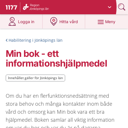
Du har valt region
Jönköpings län
.
Till startsidan för 1177
på 1177.se
på 1177.se
Meny
Logga in
Hitta vård
Habilitering i Jönköpings län
Min bok - ett
informationshjälpmedel
Innehållet gäller för Jönköpings län
Innehållet gäller för Jönköpings län
Om du har en flerfunktionsnedsättning med
stora behov och många kontakter inom både
vård och omsorg kan Min bok vara ett bra
hjälpmedel. Boken samlar all viktig information
om var du bor och var du är på dagarna,