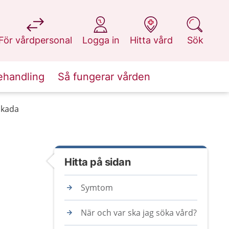
på 1177.se
på 1177.se
på 1177.se
på 1177.se
För vårdpersonal
Logga in
Hitta vård
Sök
ehandling
Så fungerar vården
skada
Hitta på sidan
Symtom
När och var ska jag söka vård?