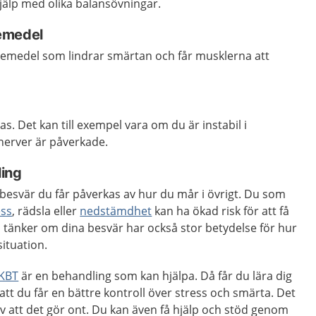
jälp med olika balansövningar.
emedel
kemedel som lindrar smärtan och får musklerna att
s. Det kan till exempel vara om du är instabil i
nerver är påverkade.
ling
besvär du får påverkas av hur du mår i övrigt. Du som
ess
, rädsla eller
nedstämdhet
kan ha ökad risk för att få
 tänker om dina besvär har också stor betydelse för hur
situation.
 KBT
är en behandling som kan hjälpa. Då får du lära dig
tt du får en bättre kontroll över stress och smärta. Det
v att det gör ont. Du kan även få hjälp och stöd genom