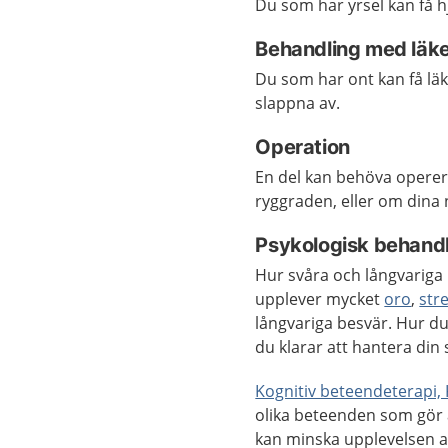
Du som har yrsel kan få h
Behandling med läk
Du som har ont kan få lä
slappna av.
Operation
En del kan behöva operera
ryggraden, eller om dina 
Psykologisk behand
Hur svåra och långvariga 
upplever mycket
oro
,
str
långvariga besvär. Hur du
du klarar att hantera din 
Kognitiv beteendeterapi,
olika beteenden som gör a
kan minska upplevelsen a