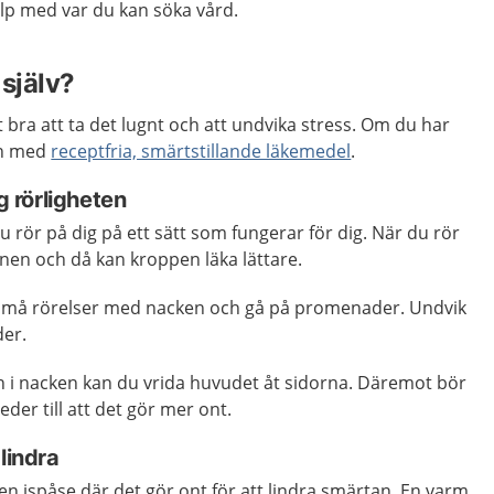
p med var du kan söka vård.
själv?
t bra att ta det lugnt och att undvika stress. Om du har
an med
receptfria, smärtstillande läkemedel
.
ng rörligheten
du rör på dig på ett sätt som fungerar för dig. När du rör
onen och då kan kroppen läka lättare.
 små rörelser med nacken och gå på promenader. Undvik
der.
en i nacken kan du vrida huvudet åt sidorna. Däremot bör
der till att det gör mer ont.
lindra
 en ispåse där det gör ont för att lindra smärtan. En varm