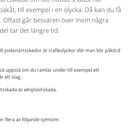
akåt, till exempel i en olycka. Då kan du få
t. Oftast går besvären över inom några
el tar det längre tid.
ill pisksnärtsskador är trafikolyckor där man blir påkörd
så uppstå om du ramlar under till exempel ett
r ett slag.
rtsskada är whiplashskada.
ller flera av följande symtom: