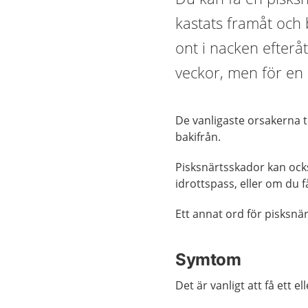
kastats framåt och b
ont i nacken efterå
veckor, men för en d
De vanligaste orsakerna t
bakifrån.
Pisksnärtsskador kan ock
idrottspass, eller om du få
Ett annat ord för pisksnä
Symtom
Det är vanligt att få ett e