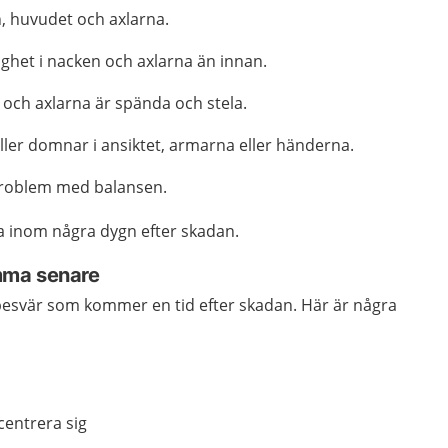
n, huvudet och axlarna.
ghet i nacken och axlarna än innan.
 och axlarna är spända och stela.
 eller domnar i ansiktet, armarna eller händerna.
 problem med balansen.
inom några dygn efter skadan.
mma senare
 besvär som kommer en tid efter skadan. Här är några
centrera sig