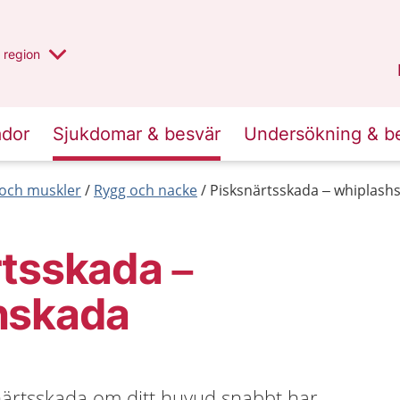
har valt region
en annan
region
Jönköpings län
.
ador
Sjukdomar & besvär
Undersökning & b
r och muskler
Rygg och nacke
Pisksnärtsskada – whiplash
rtsskada –
hskada
närtsskada om ditt huvud snabbt har