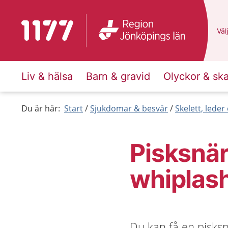
Till startsidan för 1177
Du 
Välj
Liv & hälsa
Barn & gravid
Olyckor & sk
Du är här:
Start
Sjukdomar & besvär
Skelett, lede
Pisksnä
whiplas
Du kan få en pisks