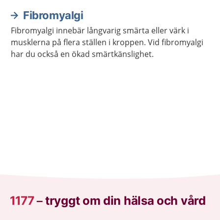
Sjukdomen läker vanligen av sig själv med tiden.
Fibromyalgi
Fibromyalgi innebär långvarig smärta eller värk i
musklerna på flera ställen i kroppen. Vid fibromyalgi
har du också en ökad smärtkänslighet.
1177
–
tryggt om din hälsa och vård