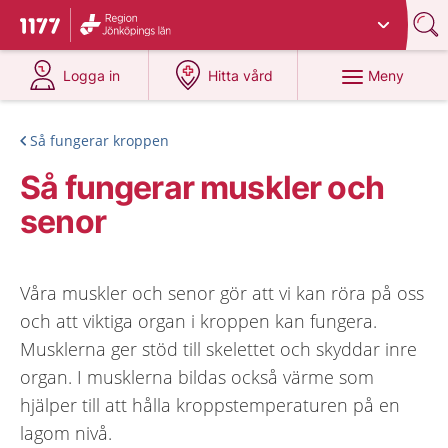
Du har valt region
Jönköpings län
.
Till startsidan för 1177
på 1177.se
på 1177.se
Meny
Logga in
Hitta vård
Så fungerar kroppen
Så fungerar muskler och
senor
Våra muskler och senor gör att vi kan röra på oss
och att viktiga organ i kroppen kan fungera.
Musklerna ger stöd till skelettet och skyddar inre
organ. I musklerna bildas också värme som
hjälper till att hålla kroppstemperaturen på en
lagom nivå.