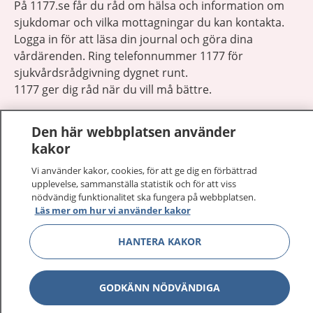
På 1177.se får du råd om hälsa och information om
sjukdomar och vilka mottagningar du kan kontakta.
Logga in för att läsa din journal och göra dina
vårdärenden. Ring telefonnummer 1177 för
sjukvårdsrådgivning dygnet runt.
1177 ger dig råd när du vill må bättre.
Den här webbplatsen använder
kakor
Vi använder kakor, cookies, för att ge dig en förbättrad
Visa inn
1177 på flera språk
upplevelse, sammanställa statistik och för att viss
nödvändig funktionalitet ska fungera på webbplatsen.
Läs mer om hur vi använder kakor
Visa inn
Om 1177
HANTERA KAKOR
Visa inn
Kontakt
GODKÄNN NÖDVÄNDIGA
Behandling av personuppgifter