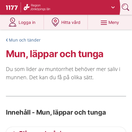
Du har valt region
Jönköpings län
.
Till startsidan för 1177
på 1177.se
på 1177.se
Meny
Logga in
Hitta vård
Mun och tänder
Mun, läppar och tunga
Du som lider av muntorrhet behöver mer saliv i
munnen. Det kan du få på olika sätt.
Innehåll - Mun, läppar och tunga