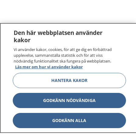
Den här webbplatsen använder
kakor
1177
–
tryggt om din hälsa och vård
Vi använder kakor, cookies, för att ge dig en förbättrad
upplevelse, sammanställa statistik och för att viss
nödvändig funktionalitet ska fungera på webbplatsen.
På 1177.se får du råd om hälsa och information om
Läs mer om hur vi använder kakor
sjukdomar och vilka mottagningar du kan kontakta.
Logga in för att läsa din journal och göra dina
HANTERA KAKOR
vårdärenden. Ring telefonnummer 1177 för
sjukvårdsrådgivning dygnet runt.
GODKÄNN NÖDVÄNDIGA
1177 ger dig råd när du vill må bättre.
GODKÄNN ALLA