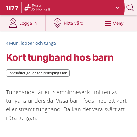
Du har valt region
Jönköpings län
.
Till startsidan för 1177
på 1177.se
på 1177.se
Meny
Logga in
Hitta vård
Mun, läppar och tunga
Kort tungband hos barn
Innehållet gäller för Jönköpings län
Innehållet gäller för Jönköpings län
Tungbandet är ett slemhinneveck i mitten av
tungans undersida. Vissa barn föds med ett kort
eller stramt tungband. Då kan det vara svårt att
röra tungan.