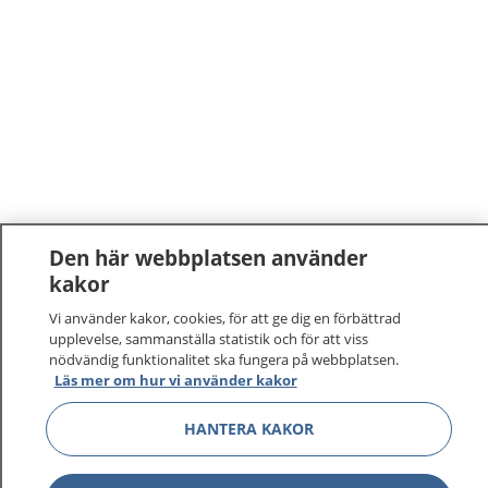
Den här webbplatsen använder
kakor
Vi använder kakor, cookies, för att ge dig en förbättrad
upplevelse, sammanställa statistik och för att viss
nödvändig funktionalitet ska fungera på webbplatsen.
Läs mer om hur vi använder kakor
1177
–
tryggt om din hälsa och vård
HANTERA KAKOR
På 1177.se får du råd om hälsa och information om
sjukdomar och vilka mottagningar du kan kontakta.