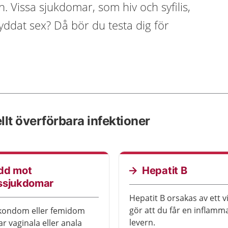
Vissa sjukdomar, som hiv och syfilis,
yddat sex? Då bör du testa dig för
lt överförbara infektioner
dd mot
Hepatit B
ssjukdomar
Hepatit B orsakas av ett 
gör att du får en inflamma
kondom eller femidom
levern.
r vaginala eller anala