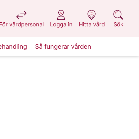
på 1177.se
på 1177.se
på 1177.se
på 1177.se
För vårdpersonal
Logga in
Hitta vård
Sök
ehandling
Så fungerar vården