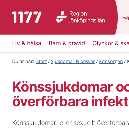
Till startsidan för 1177
Du 
Välj
Liv & hälsa
Barn & gravid
Olyckor & sk
Du är här:
Start
Sjukdomar & besvär
Könsorgan
Könssjukdomar oc
överförbara infekt
Könssjukdomar, eller sexuellt överförbar