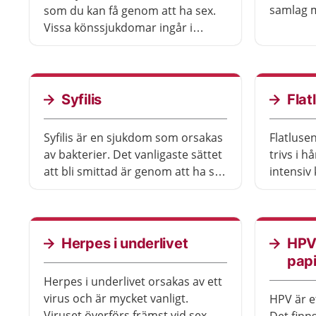
samlag 
som du kan få genom att ha sex.
viktigt 
Vissa könssjukdomar ingår i
femidome
smittskyddslagen. Det betyder att
på eller 
du måste testa dig om du
misstänker att du har någon av
dem.
Syfilis
Flat
Syfilis är en sjukdom som orsakas
Flatluse
av bakterier. Det vanligaste sättet
trivs i 
att bli smittad är genom att ha sex
intensiv
utan kondom. Du kan även
förstorin
smittas genom munsex. Du kan få
och dera
behandling med antibiotika om du
har syfilis.
Herpes i underlivet
HPV
papi
Herpes i underlivet orsakas av ett
virus och är mycket vanligt.
HPV är et
Viruset överförs främst vid sex. De