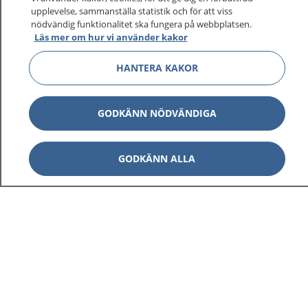
sjukdomar och vilka mottagningar du kan kontakta.
upplevelse, sammanställa statistik och för att viss
nödvändig funktionalitet ska fungera på webbplatsen.
Logga in för att läsa din journal och göra dina
Läs mer om hur vi använder kakor
vårdärenden. Ring telefonnummer 1177 för
sjukvårdsrådgivning dygnet runt.
HANTERA KAKOR
1177 ger dig råd när du vill må bättre.
GODKÄNN NÖDVÄNDIGA
GODKÄNN ALLA
Visa inn
1177 på flera språk
Visa inn
Om 1177
Visa inn
Kontakt
Behandling av personuppgifter