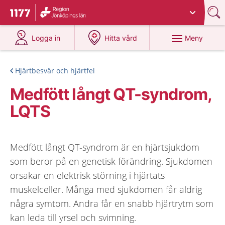
Du har valt region
Jönköpings län
.
Till startsidan för 1177
på 1177.se
på 1177.se
Meny
Logga in
Hitta vård
Hjärtbesvär och hjärtfel
Medfött långt QT-syndrom,
LQTS
Medfött långt QT-syndrom är en hjärtsjukdom
som beror på en genetisk förändring. Sjukdomen
orsakar en elektrisk störning i hjärtats
muskelceller. Många med sjukdomen får aldrig
några symtom. Andra får en snabb hjärtrytm som
kan leda till yrsel och svimning.