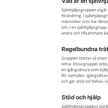
Vad är en självh
Självhjälpsgruppen utgår i
förändring. I självhjälps
människor som har liknand
om. I en självhjälpsgrupp 
andra och tillsammans kan
Regelbundna träf
Gruppen startar så snart
tema. Vissa grupper erbju
en igångsättare som hjälp
för samtalen. Igångsätta
och ger stöd vid behov. 
Stöd och hjälp
Självhjälpsgruppens styrka