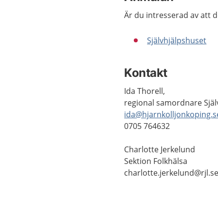
Är du intresserad av att 
Självhjälpshuset
Kontakt
Ida Thorell,
regional samordnare Själ
ida@hjarnkolljonkoping.s
0705 764632
Charlotte Jerkelund
Sektion Folkhälsa
charlotte.jerkelund@rjl.