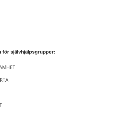
för självhjälpsgrupper:
SAMHET
ÄRTA
T