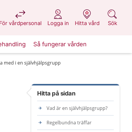
på 1177.se
på 1177.se
på 1177.se
på 1177.se
För vårdpersonal
Logga in
Hitta vård
Sök
ehandling
Så fungerar vården
a med i en självhjälpsgrupp
Hitta på sidan
Vad är en självhjälpsgrupp?
Regelbundna träffar