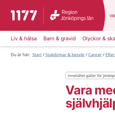
Till startsidan för 1177
Du 
Välj
Liv & hälsa
Barn & gravid
Olyckor & sk
Du är här:
Start
Sjukdomar & besvär
Cancer
Efte
Innehållet gäller för Jönköp
Innehållet gäller för Jönköp
Vara med
självhjä