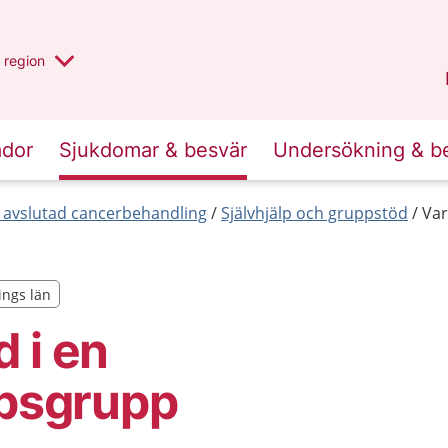
har valt region
en annan
region
Jönköpings län
.
ador
Sjukdomar & besvär
Undersökning & b
r avslutad cancerbehandling
Självhjälp och gruppstöd
Var
ings län
ings län
 i en
lpsgrupp