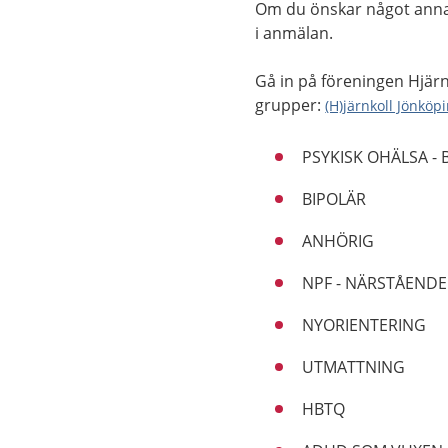
Om du önskar något annat
i anmälan.
Gå in på föreningen Hjärn
grupper:
(H)järnkoll Jönköp
PSYKISK OHÄLSA -
BIPOLÄR
ANHÖRIG
NPF - NÄRSTÅENDE
NYORIENTERING
UTMATTNING
HBTQ