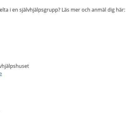
delta i en självhjälpsgrupp? Läs mer och anmäl dig här:
vhjälpshuset
e
se