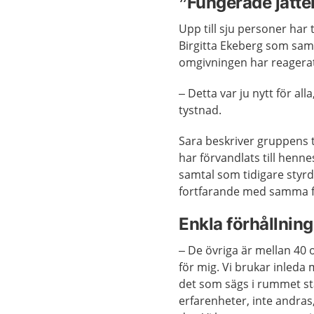
”Fungerade jätte
Upp till sju personer har
Birgitta Ekeberg som samt
omgivningen har reagerat
– Detta var ju nytt för al
tystnad.
Sara beskriver gruppens 
har förvandlats till henn
samtal som tidigare styrd
fortfarande med samma 
Enkla förhållning
– De övriga är mellan 40 
för mig. Vi brukar inleda 
det som sägs i rummet stan
erfarenheter, inte andras