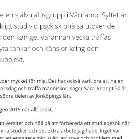
 en självhjälpsgrupp i Värnamo. Syftet är
ligt stöd vid psykisk ohälsa utöver de
ården kan ge. Varannan vecka träffas
yta tankar och känslor kring den
upplevt.
yder mycket för mig. Det har också varit bra att ha en
torsdag och träffa människor, säger Sara, knappt 30 år,
 södra delen av Jönköpings län.
en 2015 när allt brast.
å universitet och höll på att förbereda ett studiebesök när
mina studier och det extra arbete jag hade. Inget var
vårt att engagera mig, svårt att sova och problem med