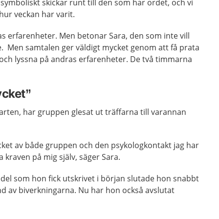
 symboliskt skickar runt till den som har ordet, och vi
ur veckan har varit.
ras erfarenheter. Men betonar Sara, den som inte vill
e. Men samtalen ger väldigt mycket genom att få prata
ch lyssna på andras erfarenheter. De två timmarna
ycket”
arten, har gruppen glesat ut träffarna till varannan
ycket av både gruppen och den psykologkontakt jag har
ka kraven på mig själv, säger Sara.
el som hon fick utskrivet i början slutade hon snabbt
d av biverkningarna. Nu har hon också avslutat