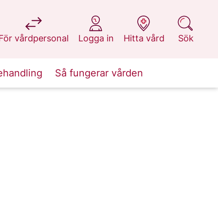
på 1177.se
på 1177.se
på 1177.se
på 1177.se
För vårdpersonal
Logga in
Hitta vård
Sök
ehandling
Så fungerar vården