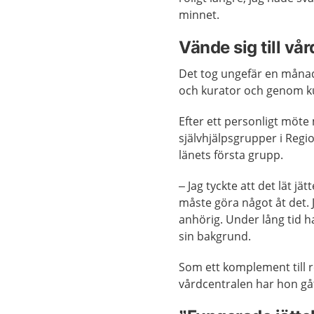
minnet.
Vände sig till vå
Det tog ungefär en månad 
och kurator och genom ku
Efter ett personligt möte
självhjälpsgrupper i Regi
länets första grupp.
– Jag tyckte att det lät jä
måste göra något åt det. 
anhörig. Under lång tid h
sin bakgrund.
Som ett komplement till 
vårdcentralen har hon gåt