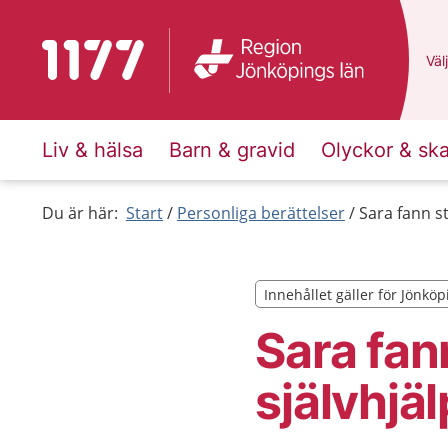
Till startsidan för 1177
Du 
Välj
Liv & hälsa
Barn & gravid
Olyckor & sk
Du är här:
Start
Personliga berättelser
Sara fann s
Innehållet gäller för Jönköp
Innehållet gäller för Jönköp
Sara fan
självhjä