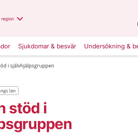
har valt region
en annan
region
Jönköpings län
.
ador
Sjukdomar & besvär
Undersökning & b
töd i självhjälpsgruppen
ings län
ings län
n stöd i
lpsgruppen