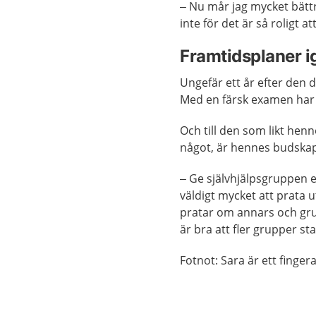
– Nu mår jag mycket bättre
inte för det är så roligt at
Framtidsplaner i
Ungefär ett år efter den d
Med en färsk examen har 
Och till den som likt hen
något, är hennes budskap 
– Ge självhjälpsgruppen en
väldigt mycket att prata
pratar om annars och gru
är bra att fler grupper st
Fotnot: Sara är ett finge