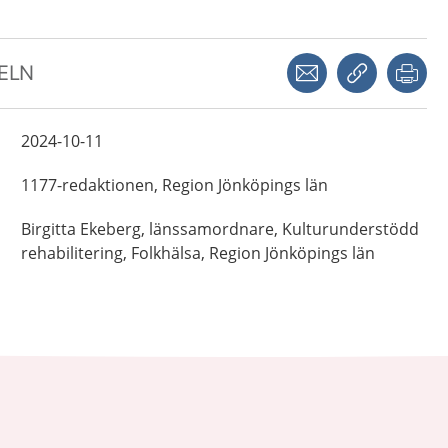
Dela via mejl
Kopiera län
Skr
KELN
2024-10-11
1177-redaktionen,
Region Jönköpings län
Birgitta
Ekeberg,
länssamordnare, Kulturunderstödd
rehabilitering,
Folkhälsa, Region Jönköpings län