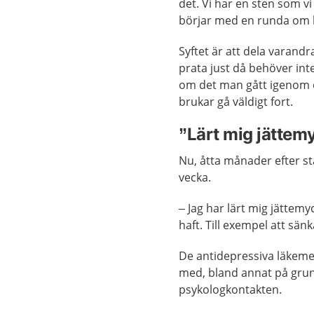
det. Vi har en sten som vi
börjar med en runda om h
Syftet är att dela varand
prata just då behöver int
om det man gått igenom o
brukar gå väldigt fort.
”Lärt mig jättem
Nu, åtta månader efter st
vecka.
– Jag har lärt mig jättem
haft. Till exempel att sän
De antidepressiva läkemed
med, bland annat på grun
psykologkontakten.