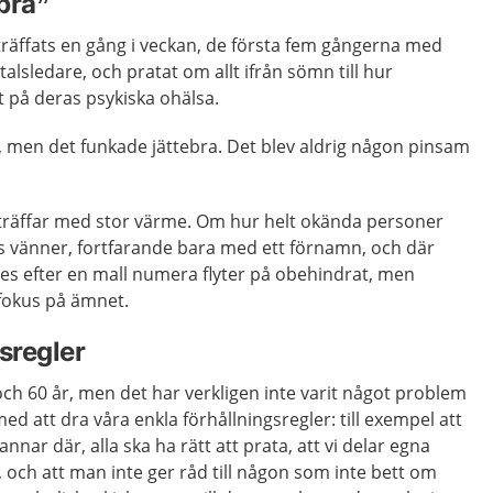
bra”
 träffats en gång i veckan, de första fem gångerna med
alsledare, och pratat om allt ifrån sömn till hur
 på deras psykiska ohälsa.
la, men det funkade jättebra. Det blev aldrig någon pinsam
träffar med stor värme. Om hur helt okända personer
es vänner, fortfarande bara med ett förnamn, och där
es efter en mall numera flyter på obehindrat, men
fokus på ämnet.
sregler
och 60 år, men det har verkligen inte varit något problem
med att dra våra enkla förhållningsregler: till exempel att
nar där, alla ska ha rätt att prata, att vi delar egna
, och att man inte ger råd till någon som inte bett om