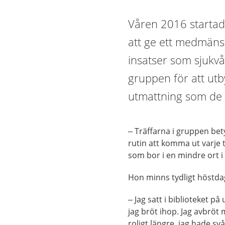
Våren 2016 startade
att ge ett medmänsk
insatser som sjukv
gruppen för att utb
utmattning som de 
– Träffarna i gruppen bet
rutin att komma ut varje 
som bor i en mindre ort i
Hon minns tydligt höstdag
– Jag satt i biblioteket p
jag bröt ihop. Jag avbröt 
roligt längre, jag hade s