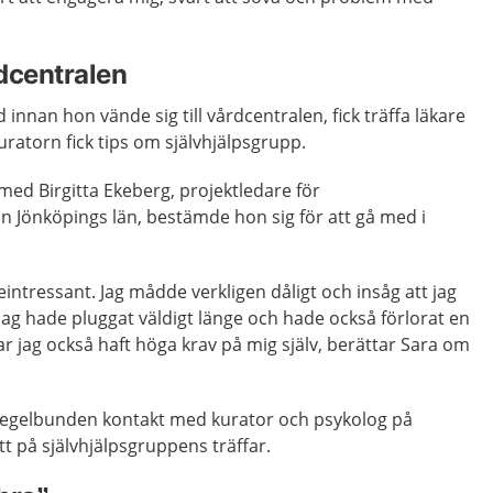
rdcentralen
innan hon vände sig till vårdcentralen, fick träffa läkare
ratorn fick tips om självhjälpsgrupp.
 med Birgitta Ekeberg, projektledare för
on Jönköpings län, bestämde hon sig för att gå med i
tteintressant. Jag mådde verkligen dåligt och insåg att jag
Jag hade pluggat väldigt länge och hade också förlorat en
ar jag också haft höga krav på mig själv, berättar Sara om
regelbunden kontakt med kurator och psykolog på
t på självhjälpsgruppens träffar.