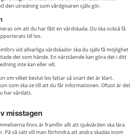
med den utredning som vårdgivaren själv gör.
n
eras om att du har fått en vårdskada. Du ska också få
porterats till Ivo.
förs vid allvarliga vårdskador ska du själv få möjlighet
ttade det som hände. En närstående kan göra det i ditt
dning inte kan eller vill.
n om vilket beslut Ivo fattar så snart det är klart.
on som ska se till att du får informationen. Oftast är det
 har vårdats.
av misstagen
mmelserna finns är framför allt att sjukvården ska lära
r. På så sätt vill man förhindra att andra skadas inom