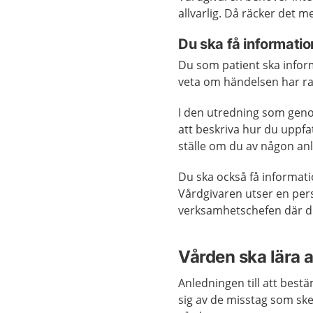
allvarlig. Då räcker det 
Du ska få informatio
Du som patient ska inform
veta om händelsen har rap
I den utredning som genom
att beskriva hur du uppfa
ställe om du av någon anle
Du ska också få informatio
Vårdgivaren utser en pers
verksamhetschefen där du
Vården ska lära 
Anledningen till att bestä
sig av de misstag som ske