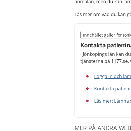
anmälan, men du kan läm
Läs mer om vad du kan 
Slut på det regionala t
Innehållet gäller för Jön
Nedan innehåll gäller r
Kontakta patientn
I Jönköpings län kan d
tjänsterna på 1177.se, 
Logga in och lä
Kontakta patien
Läs mer: Lämna s
MER PÅ ANDRA WE