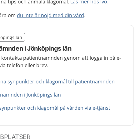
na tips och anmäla klagomål.
Läs mer hos Ivo.
göra om
du inte är nöjd med din vård
.
illägget från region Jönköpings län
köpings län
egion Jönköpings län
ämnden i Jönköpings län
u kontakta patientnämnden genom att logga in på e-
via telefon eller brev.
mna synpunkter och klagomål till patientnämnden
tnämnden i Jönköpings län
ynpunkter och klagomål på vården via e-tjänst
BBPLATSER