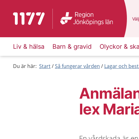
Till startsidan för 1177
Du 
Välj
Liv & hälsa
Barn & gravid
Olyckor & sk
Du är här:
Start
Så fungerar vården
Lagar och bes
Anmälan
lex Mari
En vårdskada är en