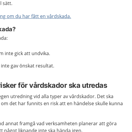
l sätt.
ing om du har fått en vårdskada.
skada?
ada:
 inte gick att undvika.
inte gav önskat resultat.
isker för vårdskador ska utredas
gen utredning vid alla typer av vårdskador. Det ska
om det har funnits en risk att en händelse skulle kunna
and annat framgå vad verksamheten planerar att göra
att något liknande inte ska hända igen.