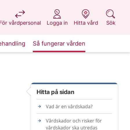
på 1177.se
på 1177.se
på 1177.se
på 1177.se
För vårdpersonal
Logga in
Hitta vård
Sök
ehandling
Så fungerar vården
Hitta på sidan
Vad är en vårdskada?
Vårdskador och risker för
vårdskador ska utredas