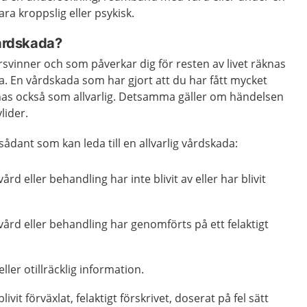
ra kroppslig eller psykisk.
vårdskada?
svinner och som påverkar dig för resten av livet räknas
a. En vårdskada som har gjort att du har fått mycket
nas också som allvarlig. Detsamma gäller om händelsen
vlider.
ådant som kan leda till en allvarlig vårdskada:
rd eller behandling har inte blivit av eller har blivit
ård eller behandling har genomförts på ett felaktigt
eller otillräcklig information.
ivit förväxlat, felaktigt förskrivet, doserat på fel sätt