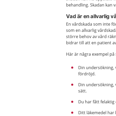
behandling. Skadan kan va
Vad är en allvarlig 
En vårdskada som inte för
som en allvarlig vårdskad
större behov av vård räk
bidrar till att en patient a
Här är några exempel på s
Din undersökning, vå
fördröjd.
Din undersökning, v
sätt.
Du har fått felaktig 
Ditt läkemedel har bl