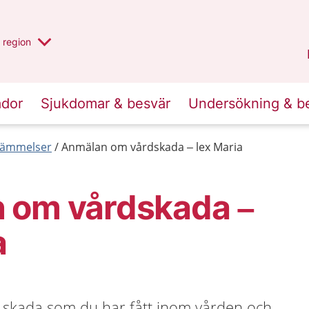
har valt region
en annan
region
Jönköpings län
.
ador
Sjukdomar & besvär
Undersökning & b
tämmelser
Anmälan om vårdskada – lex Maria
 om vårdskada –
a
 skada som du har fått inom vården och