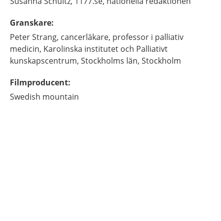
Susanna
Schultz,
1177.se, nationella redaktionen
Granskare
:
Peter
Strang,
cancerläkare, professor i palliativ
medicin,
Karolinska institutet och Palliativt
kunskapscentrum, Stockholms län,
Stockholm
Filmproducent
:
Swedish mountain