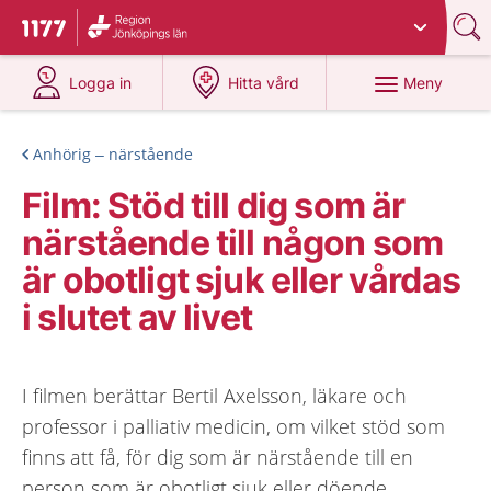
Du har valt region
Jönköpings län
.
Till startsidan för 1177
på 1177.se
på 1177.se
Meny
Logga in
Hitta vård
Anhörig – närstående
Film: Stöd till dig som är
närstående till någon som
är obotligt sjuk eller vårdas
i slutet av livet
I filmen berättar Bertil Axelsson, läkare och
professor i palliativ medicin, om vilket stöd som
finns att få, för dig som är närstående till en
person som är obotligt sjuk eller döende.