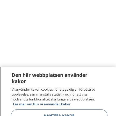
Den här webbplatsen använder
1177
–
tryggt om din hälsa och vård
kakor
Vi använder kakor, cookies, för att ge dig en förbättrad
På 1177.se får du råd om hälsa och information om
upplevelse, sammanställa statistik och för att viss
sjukdomar och vilka mottagningar du kan kontakta.
nödvändig funktionalitet ska fungera på webbplatsen.
Läs mer om hur vi använder kakor
Logga in för att läsa din journal och göra dina
vårdärenden. Ring telefonnummer 1177 för
HANTERA KAKOR