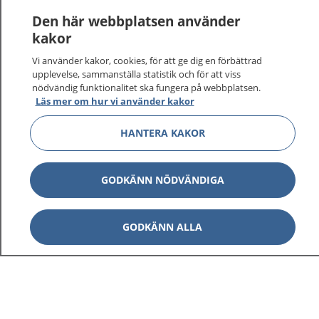
1177 ger dig råd när du vill må bättre.
Den här webbplatsen använder
kakor
Vi använder kakor, cookies, för att ge dig en förbättrad
upplevelse, sammanställa statistik och för att viss
nödvändig funktionalitet ska fungera på webbplatsen.
Visa inn
1177 på flera språk
Läs mer om hur vi använder kakor
Visa inn
HANTERA KAKOR
Om 1177
Visa inn
Kontakt
GODKÄNN NÖDVÄNDIGA
Behandling av personuppgifter
GODKÄNN ALLA
Hantering av kakor
Inställningar för kakor