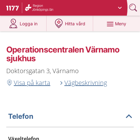
Du har valt region
Jönköpings län
.
Till startsidan för 1177
på 1177.se
på 1177.se
Meny
Logga in
Hitta vård
Operationscentralen Värnamo
sjukhus
Doktorsgatan 3, Värnamo
Visa på karta
Vägbeskrivning
Telefon
Växeltelefon