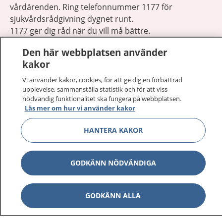
vårdärenden. Ring telefonnummer 1177 för
sjukvårdsrådgivning dygnet runt.
1177 ger dig råd när du vill må bättre.
Den här webbplatsen använder
kakor
Vi använder kakor, cookies, för att ge dig en förbättrad
upplevelse, sammanställa statistik och för att viss
Visa inn
1177 på flera språk
nödvändig funktionalitet ska fungera på webbplatsen.
Läs mer om hur vi använder kakor
Visa inn
Om 1177
HANTERA KAKOR
Visa inn
Kontakt
GODKÄNN NÖDVÄNDIGA
Behandling av personuppgifter
GODKÄNN ALLA
Hantering av kakor