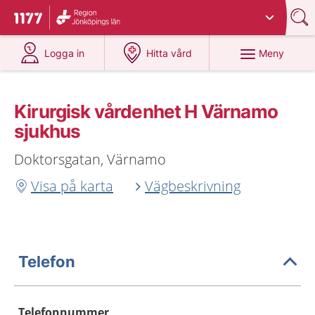
Du har valt region
Jönköpings län
.
Till startsidan för 1177
på 1177.se
på 1177.se
Meny
Logga in
Hitta vård
Kirurgisk vårdenhet H Värnamo
sjukhus
Doktorsgatan, Värnamo
Visa på karta
Vägbeskrivning
Telefon
Telefonnummer