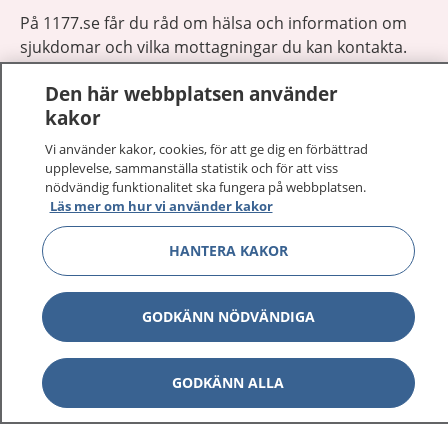
På 1177.se får du råd om hälsa och information om
sjukdomar och vilka mottagningar du kan kontakta.
Logga in för att läsa din journal och göra dina
Den här webbplatsen använder
vårdärenden. Ring telefonnummer 1177 för
kakor
sjukvårdsrådgivning dygnet runt.
1177 ger dig råd när du vill må bättre.
Vi använder kakor, cookies, för att ge dig en förbättrad
upplevelse, sammanställa statistik och för att viss
nödvändig funktionalitet ska fungera på webbplatsen.
Läs mer om hur vi använder kakor
HANTERA KAKOR
Visa inn
1177 på flera språk
GODKÄNN NÖDVÄNDIGA
Visa inn
Om 1177
Visa inn
GODKÄNN ALLA
Kontakt