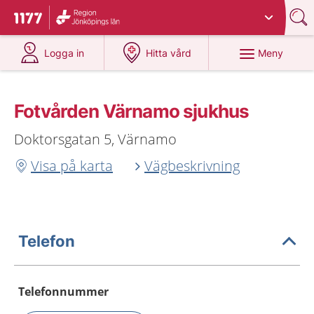
Du har valt region
Jönköpings län
.
Till startsidan för 1177
på 1177.se
på 1177.se
Meny
Logga in
Hitta vård
Fotvården Värnamo sjukhus
Doktorsgatan 5, Värnamo
Visa på karta
Vägbeskrivning
Telefon
Telefonnummer