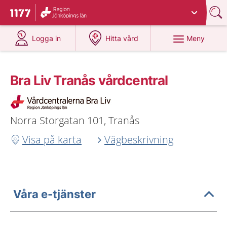
Du har valt region
Jönköpings län
.
Till startsidan för 1177
på 1177.se
på 1177.se
Meny
Logga in
Hitta vård
Bra Liv Tranås vårdcentral
Norra Storgatan 101, Tranås
Visa på karta
Vägbeskrivning
Våra e-tjänster