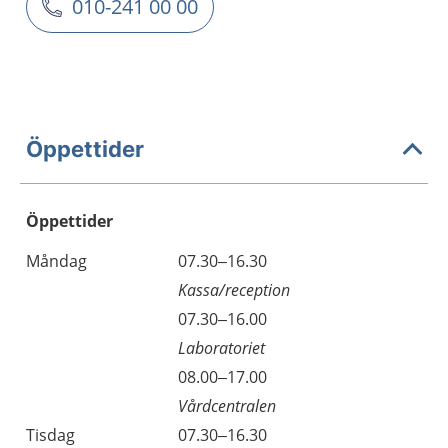
010-241 00 00
Öppettider
Öppettider
Öppettider
Kommentarer
Måndag
07.30–16.30
Dag
Kassa/reception
Måndag
07.30–16.00
Laboratoriet
Måndag
08.00–17.00
Vårdcentralen
Tisdag
07.30–16.30